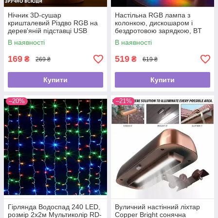
Нічник 3D-сушар
Настільна RGB лампа з
кришталевий Різдво RGB на
колонкою, дискошаром і
дерев'яній підставці USB
бездротовою зарядкою, BT
3402, Біла/ Розумна лампа
В наявності
В наявності
нічник/Смарт лампа
169
519
₴
₴
269 ₴
619 ₴
Купити
Купити
–20%
–21%
Гірлянда Водоспад 240 LED,
Вуличний настінний ліхтар
розмір 2х2м Мультиколір RD-
Copper Bright сонячна