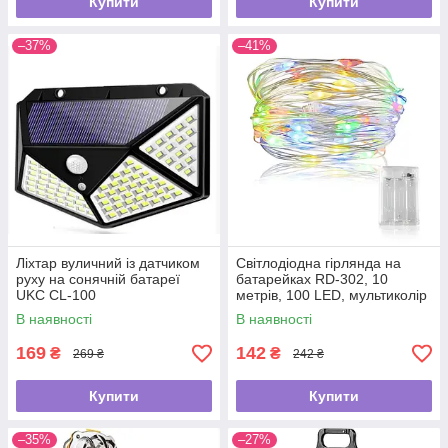
Купити
Купити
–37%
–41%
Ліхтар вуличний із датчиком
Світлодіодна гірлянда на
руху на сонячній батареї
батарейках RD-302, 10
UKC CL-100
метрів, 100 LED, мультиколір
В наявності
В наявності
169
142
₴
₴
269 ₴
242 ₴
Купити
Купити
–35%
–27%