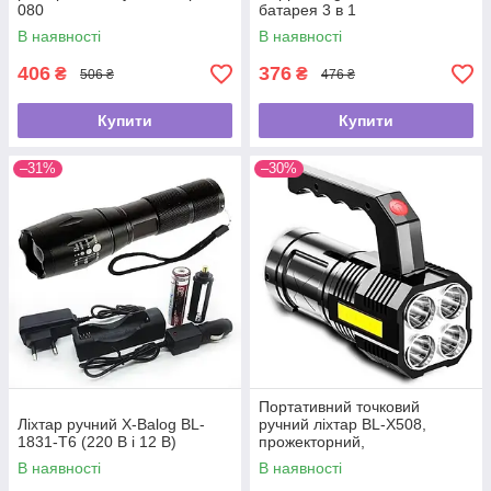
080
батарея 3 в 1
В наявності
В наявності
406
376
₴
₴
506 ₴
476 ₴
Купити
Купити
–31%
–30%
Портативний точковий
Ліхтар ручний X-Balog BL-
ручний ліхтар BL-X508,
1831-T6 (220 В і 12 В)
прожекторний,
водонепроникний, з USB,
В наявності
В наявності
1200 мА·год, чорний