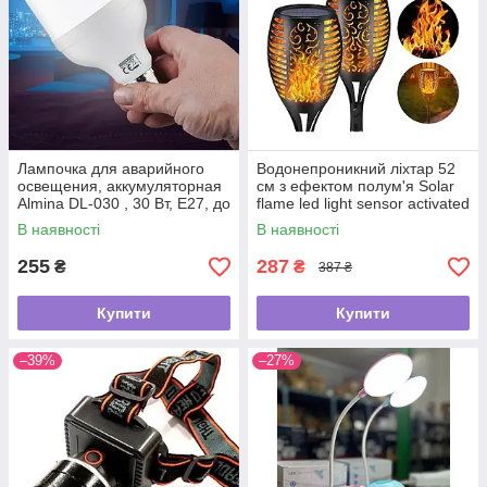
Лампочка для аварийного
Водонепроникний ліхтар 52
освещения, аккумуляторная
см з ефектом полум'я Solar
Almina DL-030 , 30 Вт, Е27, до
flame led light sensor activated
3 часов работы
В наявності
В наявності
255
287
₴
₴
387 ₴
Купити
Купити
–39%
–27%