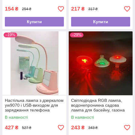
154
217
₴
₴
254 ₴
317 ₴
Купити
Купити
–19%
–29%
Настільна лампа з дзеркалом
Світлодіодна RGB лампа,
yw9070 і USB-виходом для
водонепроникна садова
заряджання телефона
лампа для басейну, газона
Блакитний
світильник на батарейках
В наявності
В наявності
427
243
₴
₴
527 ₴
343 ₴