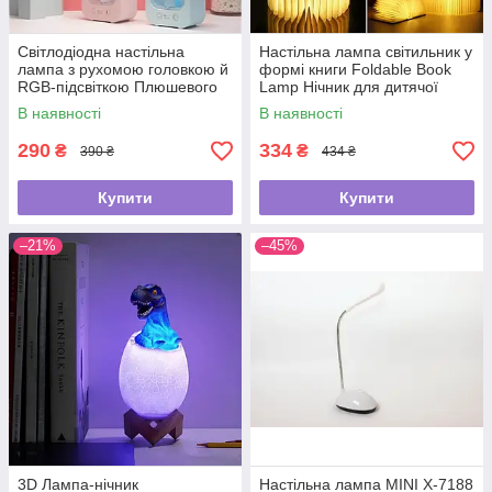
Світлодіодна настільна
Настільна лампа світильник у
лампа з рухомою головкою й
формі книги Foldable Book
RGB-підсвіткою Плюшевого
Lamp Нічник для дитячої
Ведмедика DIGAD 1943
кімнати 7259
В наявності
В наявності
290
334
₴
₴
390 ₴
434 ₴
Купити
Купити
–21%
–45%
3D Лампа-нічник
Настільна лампа MINI X-7188