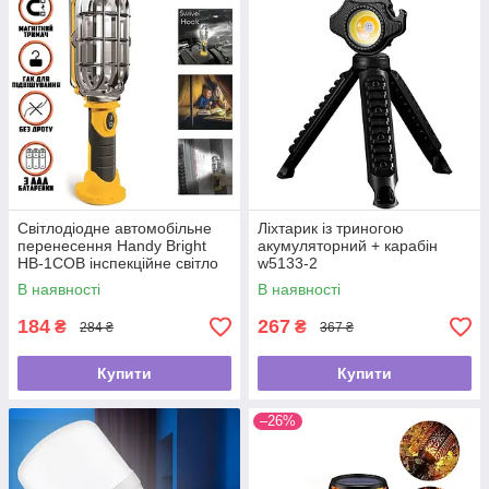
Світлодіодне автомобільне
Ліхтарик із триногою
перенесення Handy Bright
акумуляторний + карабін
HB-1COB інспекційне світло
w5133-2
для СТО
В наявності
В наявності
184
267
₴
₴
284 ₴
367 ₴
Купити
Купити
–26%