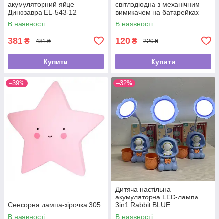
акумуляторний яйце
світлодіодна з механічним
Динозавра EL-543-12
вимикачем на батарейках
В наявності
В наявності
381
120
₴
₴
481 ₴
220 ₴
Купити
Купити
–39%
–32%
Дитяча настільна
акумуляторна LED-лампа
Сенсорна лампа-зірочка 305
3in1 Rabbit BLUE
В наявності
В наявності