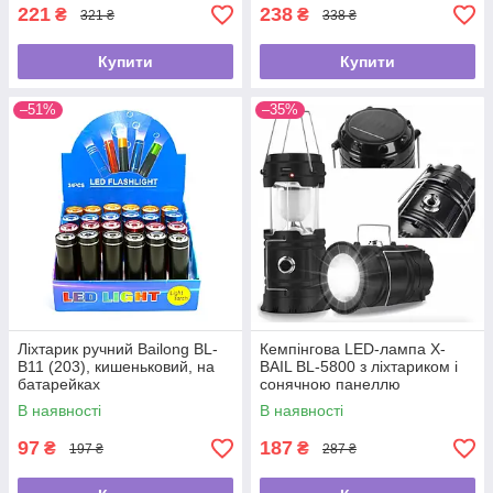
221
238
₴
₴
321 ₴
338 ₴
Купити
Купити
–51%
–35%
Ліхтарик ручний Bailong BL-
Кемпінгова LED-лампа X-
B11 (203), кишеньковий, на
BAIL BL-5800 з ліхтариком і
батарейках
сонячною панеллю
В наявності
В наявності
97
187
₴
₴
197 ₴
287 ₴