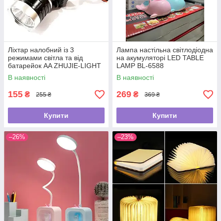
Ліхтар налобний із 3
Лампа настільна світлодіодна
режимами світла та від
на акумуляторі LED TABLE
батарейок AA ZHUJIE-LIGHT
LAMP BL-6588
ZJ-1707
В наявності
В наявності
155
269
₴
₴
255 ₴
369 ₴
Купити
Купити
–26%
–23%