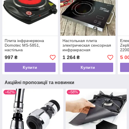
Плита інфрачервона
Настольная плита
Елек
Domotec MS-5851,
электрическая сенсорная
Zepl
настільна
инфракрасная
2200
одноконфоркова
одноконфорочная Zepline
грил
997
1 264
5 0
₴
₴
електроплита для всіх
ZP-061 2200 Вт
елек
типів посуду
стал
Купити
Купити
Акційні пропозиції та новинки
–62%
–58%