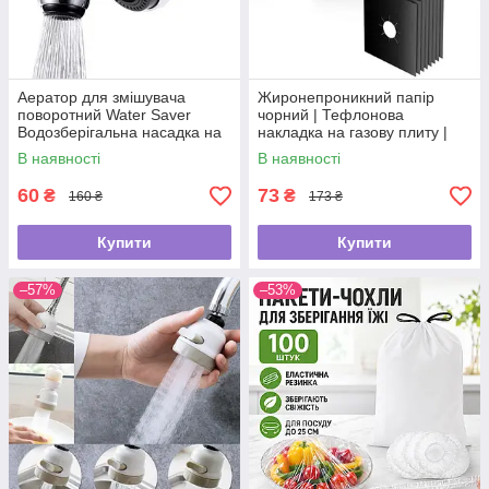
Аератор для змішувача
Жиронепроникний папір
поворотний Water Saver
чорний | Тефлонова
Водозберігальна насадка на
накладка на газову плиту |
кран
Захисний папір для плити
В наявності
В наявності
60
73
₴
₴
160 ₴
173 ₴
Купити
Купити
–57%
–53%