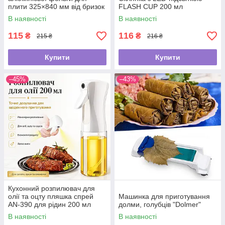
плити 325×840 мм від бризок
FLASH CUP 200 мл
жиру
В наявності
В наявності
115
116
₴
₴
215 ₴
216 ₴
Купити
Купити
–45%
–43%
Кухонний розпилювач для
олії та оцту пляшка спрей
Машинка для приготування
AN-390 для рідин 200 мл
долми, голубців "Dolmer"
В наявності
В наявності