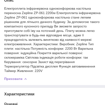
Опис
Електроплита інфрачервона одноконфоркова настільна
переносна Zepline ZP-061 2200w Електроплита інфрачервона
Zepline ZP-061 одноконфоркова настільна стане легким
рішенням для літнього дачного будинку. За допомогою такого
компактного кухонного приладу Ви зможете запросто
приготувати собі їжу на поточний день. Плиту можна легко
транспортувати в будь-яке відповідне місце, адже її
працездатність залежить винятково від наявності мережі
електроживлення. Характеристики: Виробник: Zepline Тип
плити: настільна Потужність конфорки: 2200 Вт Варильна
поверхня: індукційна Покриття варильної поверхні:
склокераміка Світлова індикація роботи конфорки: так
Керування: сенсорне Захист від перегрівання
Терморегулятор Підсвітка дисплея Функція автовимкнення
Таймер Живлення: 220V
Приховати
Характеристики
Основні