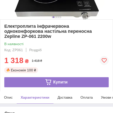
Електроплита інфрачервона
одноконфоркова настільна переносна
Zepline ZP-061 2200w
В наявності
Код: ZP061
Роздріб
1 318
₴
1 418 ₴
Економія
100 ₴
Купити
Опис
Характеристики
Доставка
Оплата
Умови 