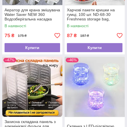
Аератор для крана змішувача
Харчові пакети кришки на
Water Saver NEW 360
гумці, 100 шт. ND-68-30
Водозберігальна насадка
Freshness storage bag,
Прозорі/Політиленові пакети
В наявності
В наявності
для їжі
75
87
₴
₴
175 ₴
187 ₴
Купити
Купити
–47%
–46%
Захисна складана панель з
алюмінієвої фольги для
Склянка з LED-підсвіткою