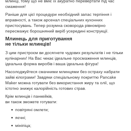
млинці, тому що не вміє їх акуратно перевертати під час
смаження!
Раніше для цієї процедури необхідний запас терпіння і
вправності, а також арсенал спеціальних кухонних
пристосувань. Тепер розумна сковорода рівномірно
пересмажує борошняний виріб усередині конструкції.
Млинець для приготування
не тільки млинців!
З цим пристроєм ви досягнете чудових результатів і не тільки
кулінарних! На Вас чекає ідеальне просмаження млинців,
ідеальна форма виробів і ваша ідеальна фігура!
Насолоджуйтеся смачними млинцями без остраху набрати
зайві кілограми! Завдяки спеціальному покриттю Pancake
Maker можна готувати без використання жиру та олії, що
істотно знижує калорійність готових страв.
Крім млинців і панкейків,
ви також зможете готувати:
повітряні омлети;
яєчні;
мініпіца;