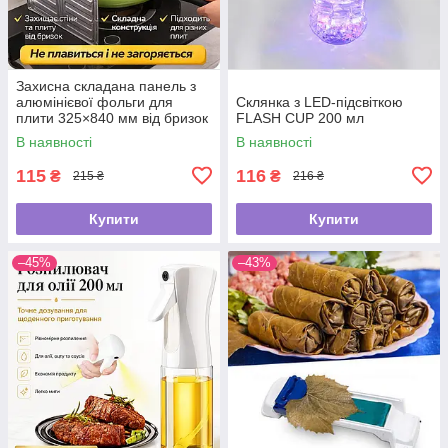
Захисна складана панель з
алюмінієвої фольги для
Склянка з LED-підсвіткою
плити 325×840 мм від бризок
FLASH CUP 200 мл
жиру
В наявності
В наявності
115
116
₴
₴
215 ₴
216 ₴
Купити
Купити
–45%
–43%