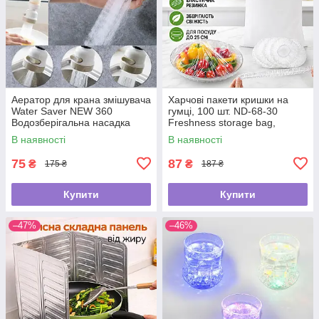
Аератор для крана змішувача
Харчові пакети кришки на
Water Saver NEW 360
гумці, 100 шт. ND-68-30
Водозберігальна насадка
Freshness storage bag,
Прозорі/Політиленові пакети
В наявності
В наявності
для їжі
75
87
₴
₴
175 ₴
187 ₴
Купити
Купити
–47%
–46%