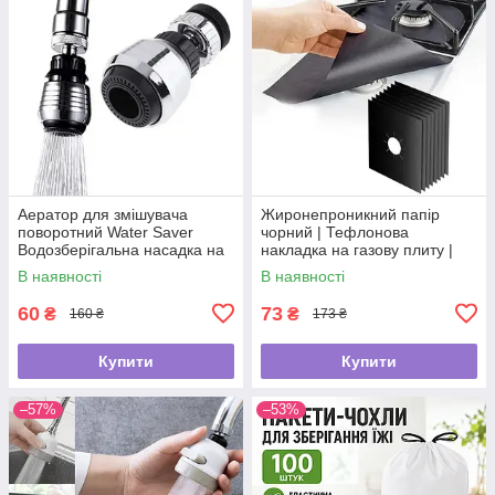
Аератор для змішувача
Жиронепроникний папір
поворотний Water Saver
чорний | Тефлонова
Водозберігальна насадка на
накладка на газову плиту |
кран
Захисний папір для плити
В наявності
В наявності
60
73
₴
₴
160 ₴
173 ₴
Купити
Купити
–57%
–53%