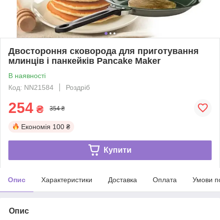
Двостороння сковорода для приготування
млинців і панкейків Pancake Maker
В наявності
Код: NN21584
Роздріб
254
₴
354 ₴
Економія
100 ₴
Купити
Опис
Характеристики
Доставка
Оплата
Умови п
Опис