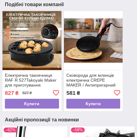
Подібні товари компанії
Електрична такоячниця
Сковорода для млинців
RAF R.527Takoyaki Maker
електрична CREPE
для приготування
MAKER / Антипригарний
пончиків, кейк-попсів і
електричний млинець /
827
581
₴
₴
927 ₴
м'ясних кульок (18
Занурювальна
комірок) антипригарна
електромлинка
Купити
Купити
Акційні пропозиції та новинки
–62%
–58%