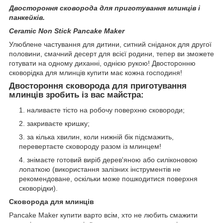
Двостороння сковорода для приготування млинців і
панкейків.
Ceramic Non Stick Pancake Maker
Улюблене частування для дитини, ситний сніданок для другої
половини, смачний десерт для всієї родини, тепер ви зможете
готувати на одному диханні, однією рукою! Двосторонню
сковорідка для млинців купити має кожна господиня!
Двостороння сковорода для приготування
млинців зробить із вас майстра:
наливаєте тісто на робочу поверхню сковороди;
закриваєте кришку;
за кілька хвилин, коли нижній бік підсмажить,
перевертаєте сковороду разом із млинцем!
знімаєте готовий виріб дерев'яною або силіконовою
лопаткою (використання залізних інструментів не
рекомендоване, оскільки може пошкодитися поверхня
сковорідки).
Сковорода для млинців
Pancake Maker купити варто всім, хто не любить смажити