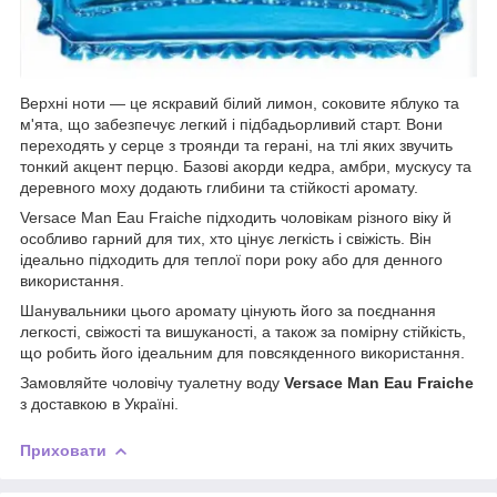
Верхні ноти — це яскравий білий лимон, соковите яблуко та
м'ята, що забезпечує легкий і підбадьорливий старт. Вони
переходять у серце з троянди та герані, на тлі яких звучить
тонкий акцент перцю. Базові акорди кедра, амбри, мускусу та
деревного моху додають глибини та стійкості аромату.
Versace Man Eau Fraiche підходить чоловікам різного віку й
особливо гарний для тих, хто цінує легкість і свіжість. Він
ідеально підходить для теплої пори року або для денного
використання.
Шанувальники цього аромату цінують його за поєднання
легкості, свіжості та вишуканості, а також за помірну стійкість,
що робить його ідеальним для повсякденного використання.
Замовляйте чоловічу туалетну воду
Versace Man Eau Fraiche
з доставкою в Україні.
Приховати