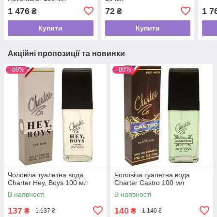
1 476
72
1 7
₴
₴
Купити
Купити
Акційні пропозиції та новинки
–88%
–88%
Чоловіча туалетна вода
Чоловіча туалетна вода
Charter Hey, Boys 100 мл
Charter Castro 100 мл
В наявності
В наявності
137
140
₴
₴
1 137 ₴
1 140 ₴