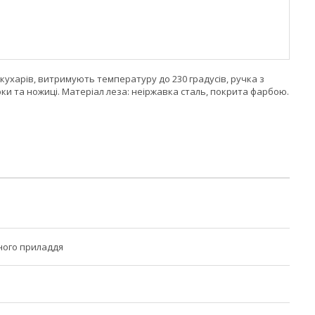
х кухарів, витримують температуру до 230 градусів, ручка з
рки та ножиці. Матеріал леза: неіржавка сталь, покрита фарбою.
ного приладдя