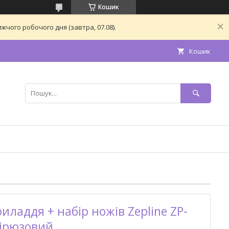
Кошик
чого робочого дня (завтра, 07.08).
Кошик
иладдя + набір ножів Zepline ZP-
Бірюзовий