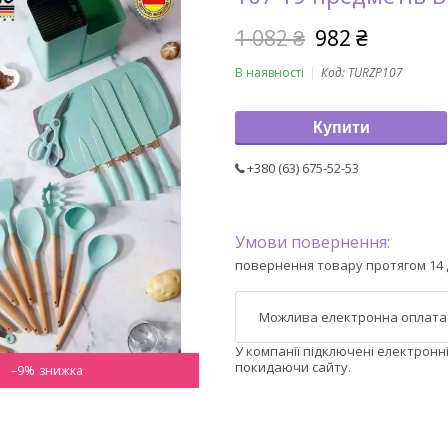
1 082 ₴
982 ₴
В наявності
Код:
TURZP107
Купити
+380 (63) 675-52-53
повернення товару протягом 14 
У компанії підключені електронн
покидаючи сайту.
–9%