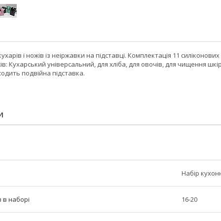
кухарів і ножів із неіржавки на підставці. Комплектація 11 силіконови
ів: Кухарський універсальний, для хліба, для овочів, для чищення шкі
одить подвійна підставка.
И
Набір кухон
в в наборі
16-20