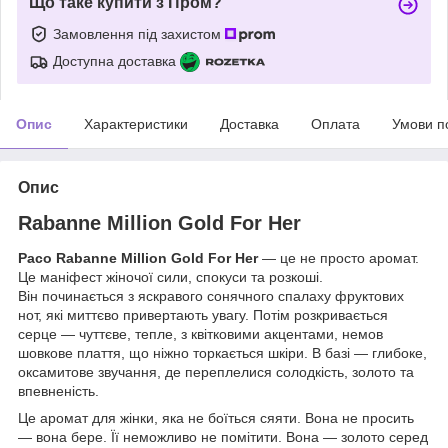
Що таке купити з Пром?
Замовлення під захистом
Доступна доставка
Опис
Характеристики
Доставка
Оплата
Умови п
Опис
Rabanne Million Gold For Her
Paco Rabanne Million Gold For Her
— це не просто аромат.
Це маніфест жіночої сили, спокуси та розкоші.
Він починається з яскравого сонячного спалаху фруктових
нот, які миттєво привертають увагу. Потім розкривається
серце — чуттєве, тепле, з квітковими акцентами, немов
шовкове плаття, що ніжно торкається шкіри. В базі — глибоке,
оксамитове звучання, де переплелися солодкість, золото та
впевненість.
Це аромат для жінки, яка не боїться сяяти. Вона не просить
— вона бере. Її неможливо не помітити. Вона — золото серед