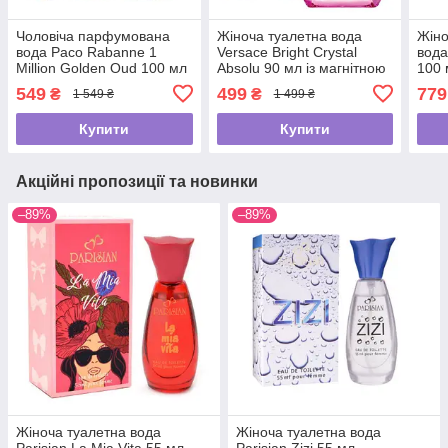
Чоловіча парфумована
Жіноча туалетна вода
Жін
вода Paco Rabanne 1
Versace Bright Crystal
вода
Million Golden Oud 100 мл
Absolu 90 мл із магнітною
100 
стрічкою
стрі
549
499
779
₴
₴
1 549 ₴
1 499 ₴
Купити
Купити
Акційні пропозиції та новинки
–89%
–89%
Жіноча туалетна вода
Жіноча туалетна вода
Parisian La Mia Vita 55 мл
Parisian Zizi 55 мл