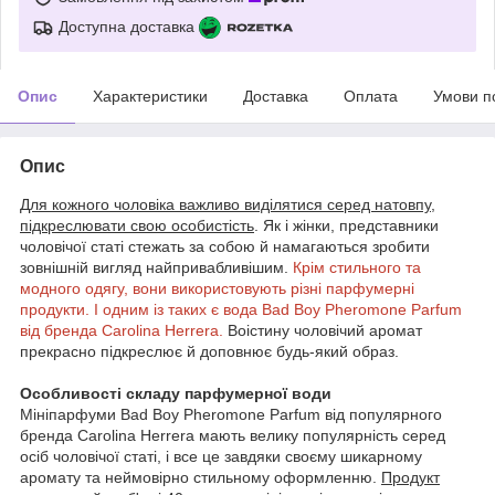
Доступна доставка
Опис
Характеристики
Доставка
Оплата
Умови п
Опис
Для кожного чоловіка важливо виділятися серед натовпу,
підкреслювати свою особистість
. Як і жінки, представники
чоловічої статі стежать за собою й намагаються зробити
зовнішній вигляд найпривабливішим.
Крім стильного та
модного одягу, вони використовують різні парфумерні
продукти. І одним із таких є вода Bad Boy Pheromone Parfum
від бренда Carolina Herrera.
Воістину чоловічий аромат
прекрасно підкреслює й доповнює будь-який образ.
Особливості складу парфумерної води
Мініпарфуми Bad Boy Pheromone Parfum від популярного
бренда Carolina Herrera мають велику популярність серед
осіб чоловічої статі, і все це завдяки своєму шикарному
аромату та неймовірно стильному оформленню.
Продукт