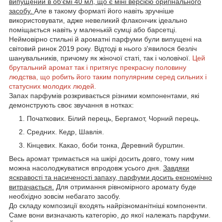
випущений в об'ємі 40 мл, що є міні версією оригінального
засобу.
Але в такому форматі його навіть зручніше
використовувати, адже невеликий флакончик ідеально
поміщається навіть у маленькій сумці або барсетці.
Неймовірно стильні й ароматні парфуми були випущені на
світовий ринок 2019 року. Відтоді в нього з'явилося безліч
шанувальників, причому як жіночої статі, так і чоловічої.
Цей
брутальний аромат так і притягує прекрасну половину
людства, що робить його таким популярним серед сильних і
статусних молодих людей.
Запах парфумів розкривається різними компонентами, які
демонструють своє звучання в нотках:
Початкових. Білий перець, Бергамот, Чорний перець.
Средних. Кедр, Шавлія.
Кінцевих. Какао, боби тонка, Деревний бурштин.
Весь аромат тримається на шкірі досить довго, тому ним
можна насолоджуватися впродовж усього дня.
Завдяки
яскравості та насиченості запаху, парфуми досить економічно
витрачається.
Для отримання рівномірного аромату буде
необхідно зовсім небагато засобу.
До складу композиції входять найрізноманітніші компоненти.
Саме вони визначають категорію, до якої належать парфуми.