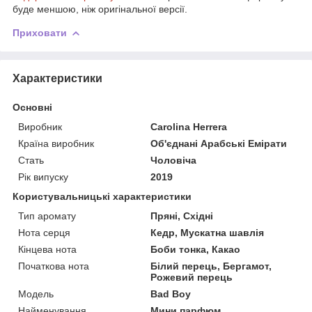
буде меншою, ніж оригінальної версії.
Приховати
Характеристики
Основні
Виробник
Carolina Herrera
Країна виробник
Об'єднані Арабські Емірати
Стать
Чоловіча
Рік випуску
2019
Користувальницькі характеристики
Тип аромату
Пряні, Східні
Нота серця
Кедр, Мускатна шавлія
Кінцева нота
Боби тонка, Какао
Початкова нота
Білий перець, Бергамот,
Рожевий перець
Мoдель
Bad Boy
Найменування
Мини парфюм