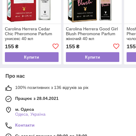
Carolina Herrera Cedar
Carolina Herrera Good Girl
Mosh
Chic Pheromone Parfum
Blush Pheromone Parfum
Phe
унисекс 40 мл
жіночий 40 мл
чоло
155
155
155
₴
₴
Купити
Купити
Про нас
100% позитивних з 136 відгуків за рік
Працює з 28.04.2021
м. Одеса
Одеса, Україна
Контакти
Сьогодні працює з 09:00 до 18:00