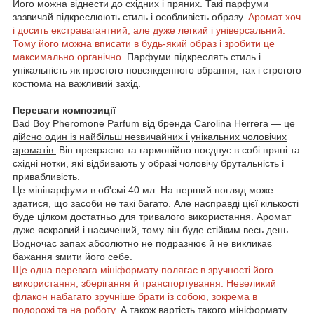
Його можна віднести до східних і пряних. Такі парфуми
зазвичай підкреслюють стиль і особливість образу.
Аромат хоч
і досить екстравагантний, але дуже легкий і універсальний.
Тому його можна вписати в будь-який образ і зробити це
максимально органічно
. Парфуми підкреслять стиль і
унікальність як простого повсякденного вбрання, так і строгого
костюма на важливий захід.
Переваги композиції
Bad Boy Pheromone Parfum від бренда Carolina Herrera — це
дійсно один із найбільш незвичайних і унікальних чоловічих
ароматів.
Він прекрасно та гармонійно поєднує в собі пряні та
східні нотки, які відбивають у образі чоловічу брутальність і
привабливість.
Це мініпарфуми в об'ємі 40 мл. На перший погляд може
здатися, що засоби не такі багато. Але насправді цієї кількості
буде цілком достатньо для тривалого використання. Аромат
дуже яскравий і насичений, тому він буде стійким весь день.
Водночас запах абсолютно не подразнює й не викликає
бажання змити його себе.
Ще одна перевага мініформату полягає в зручності його
використання, зберігання й транспортування. Невеликий
флакон набагато зручніше брати із собою, зокрема в
подорожі та на роботу.
А також вартість такого мініформату