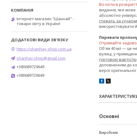
Всі ноти в розкри
видання, яке може 
абсолютно універс
Інтернет-магазин "Шанхай" -
стежать за сучасн
товари світу в Україні!
використовувати й 
Переваги пропон
Отримайте задоволе
Об'єм 40 мл — це н
https://shanhay-shop.com.ua
вулиці, у приміщенн
shanhay.shop@gmail.com
гуртовою вартістю,
доповненням до кол
+380689729649
версії оригінальної
+380689729649
ХАРАКТЕРИСТИК
Основні
Виробник