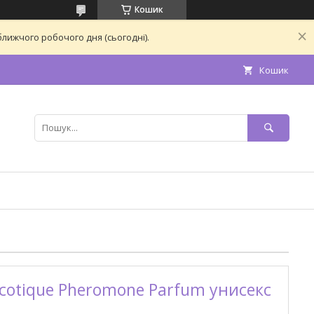
Кошик
лижчого робочого дня (сьогодні).
Кошик
rcotique Pheromone Parfum унисекс