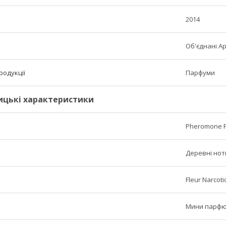
2014
Об'єднані А
родукції
Парфуми
ицькі характеристики
Pheromone P
Деревні нот
Fleur Narcot
Мини парф