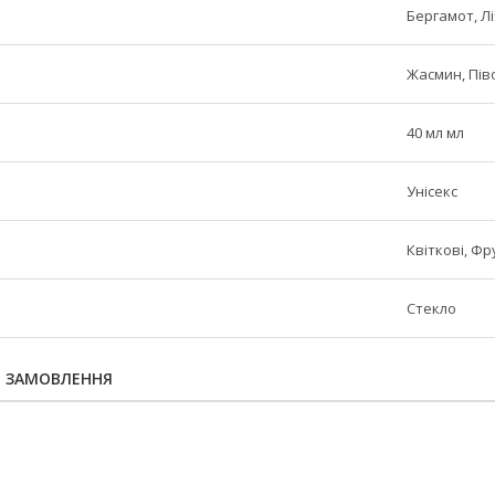
Бергамот, Лі
Жасмин, Пів
40 мл мл
Унісекс
Квіткові, Фр
Стекло
Я ЗАМОВЛЕННЯ