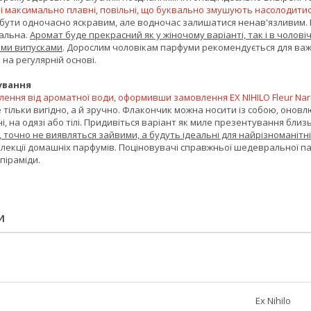
тті максимально плавні, повільні, що буквально змушують насолодит
бути одночасно яскравим, але водночас залишатися ненав'язливим. П
альна.
Аромат буде прекрасний як у жіночому варіанті, так і в чолов
ими випусками
. Дорослим чоловікам парфуми рекомендується для важ
на регулярній основі.
ування
ння від ароматної води, оформивши замовлення EX NIHILO Fleur Narco
е тільки вигідно, а й зручно. Флакончик можна носити із собою, онов
і, на одязі або тілі. Придивіться варіант як миле презентування близь
 точно не виявляться зайвими, а будуть ідеальні для найрізноманітн
екції домашніх парфумів. Поціновувачі справжньої шедевральної парф
 піраміди.
И
Ex Nihilo