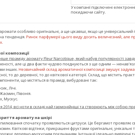
У компанії підключені електронн
покидаючи сайту.
аромати особливо оригінальні, а ще цікавіші, якщо це універсальний
сна тенденція.
Ринок парфумерії цього виду досить величезний, але п
х.
ої композиції
ше піраміду аромату Fleur Narcotique, який набув популярності завд
ченості, але ці два факти чудово поєднуються з ще одним — ненав'яз
ми інших.
Незвичайний склад ароматичної композиції змушує задумат
ої, то до деревної, то до квіткової категорії. Склад, що містить практ
мпоненти, що містяться в піраміді, вибудовані так:
ик, Лічі.
Жасмин, Півонія.
, Мускус.
я 2014, всі ноти в складі най гармонійніші та створюють між собою п
криття аромату на шкірі
озпилювання спочатку проявляються цитруси. Це бергамот проявляє св
асмин. Квіткові відтінки, прикрашені фруктами оригінальні, унікальні
орожує деревно-мускусним поєднанням. Інтонації ідеально вивірені