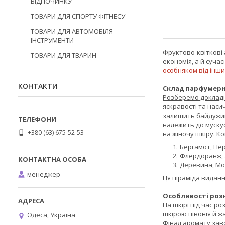
ВІДПОЧИНКУ
ТОВАРИ ДЛЯ СПОРТУ ФІТНЕСУ
ТОВАРИ ДЛЯ АВТОМОБІЛЯ
ІНСТРУМЕНТИ
Фруктово-квіткові 
ТОВАРИ ДЛЯ ТВАРИН
економія, а й суча
особняком від інши
КОНТАКТИ
Склад парфумерн
Розберемо докладні
яскравості та наси
залишить байдужи
належить до мускусн
+380 (63) 675-52-53
на жіночу шкіру. Ко
Бергамот, Перс
Флердоранж, 
Деревина, Мох
менеджер
Ця піраміда виданн
Особливості роз
На шкірі під час р
шкірою півонія й ж
Одеса, Україна
Фінал аромату зав