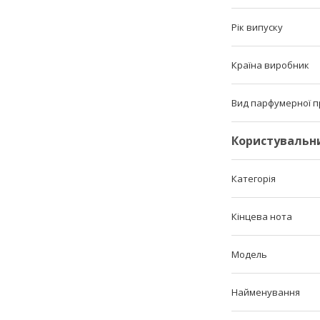
Рік випуску
Країна виробник
Вид парфумерної п
Користувальн
Категорія
Кінцева нота
Мoдель
Найменування