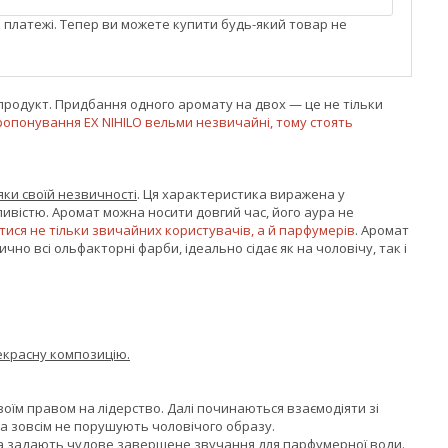
і платежі. Тепер ви можете купити будь-який товар не
 продукт. Придбання одного аромату на двох — це не тільки
ропонування EX NIHILO вельми незвичайні, тому стоять
яки своїй незвичності
. Ця характеристика виражена у
ливістю. Аромат можна носити довгий час, його аура не
ися не тільки звичайних користувачів, а й парфумерів
. Аромат
ично всі ольфакторні фарби, ідеально сідає як на чоловічу, так і
рекрасну композицію.
оїм правом на лідерство. Далі починаються взаємодіяти зі
 та зовсім не порушують чоловічого образу.
 та задають чудове завершене звучання для парфумерної води.