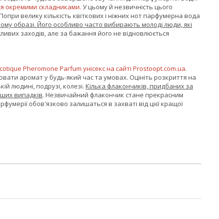
ися окремими складниками.
У цьому й незвичність цього
опри велику кількість квіткових і ніжних нот парфумерна вода
ічому образі. Його особливо часто вибирають молоді люди, які
ливих заходів, але за бажання його не відновлюється
tique Pheromone Parfum унісекс на сайті Prostoopt.com.ua
.
лювати аромат у будь-який час та умовах. Оцініть розкриття на
кій людині, подрузі, колезі.
Кілька флакончиків, придбаних за
іших випадків
. Незвичайний флакончик стане прекрасним
умерії обов'язково залишаться в захваті від цієї кращої