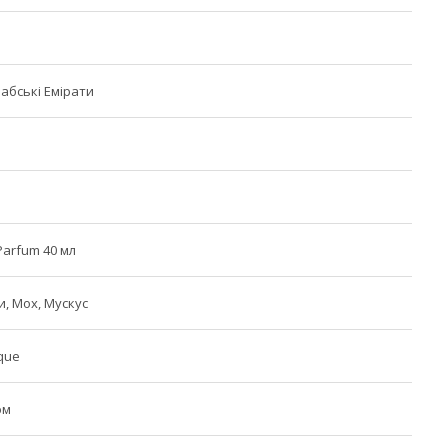
рабські Емірати
arfum 40 мл
и, Мох, Мускус
ique
юм