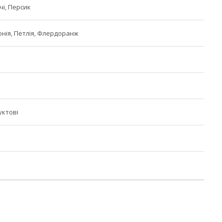
чі, Персик
онія, Петлія, Флердоранж
уктові