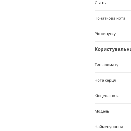
Стать
Початкова нота
Рік випуску
Користувальн
Тип аромату
Нота серця
Кінцева нота
Мoдель
Найменування