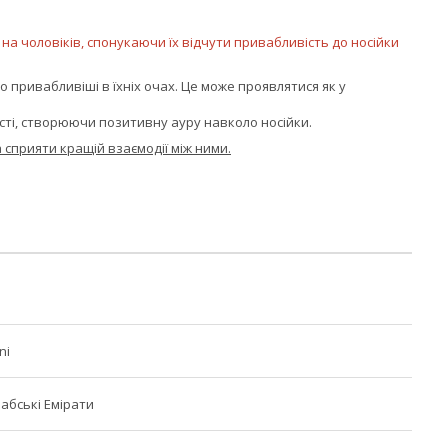
 на чоловіків, спонукаючи їх відчути привабливість до носійки
 привабливіші в їхніх очах. Це може проявлятися як у
сті, створюючи позитивну ауру навколо носійки.
сприяти кращій взаємодії між ними.
ni
рабські Емірати