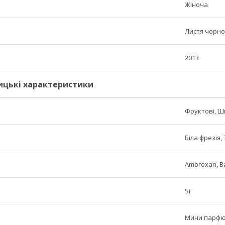
Жіноча
Листя чорно
2013
ицькі характеристики
Фруктові, Ш
Біла фрезія
Ambroxan, Ва
Si
Мини парф