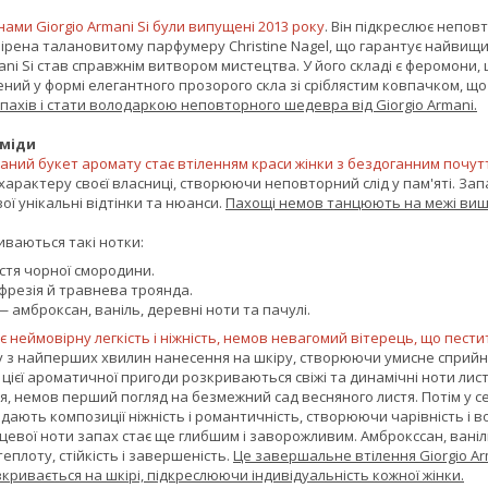
ми Giorgio Armani Si були випущені 2013 року
. Він підкреслює непов
рена талановитому парфумеру Christine Nagel, що гарантує найвищий 
ani Si став справжнім витвором мистецтва. У його складі є феромони
ий у формі елегантного прозорого скла зі сріблястим ковпачком, що
пахів і стати володаркою неповторного шедевра від Giorgio Armani.
аміди
аний букет аромату стає втіленням краси жінки з бездоганним почут
 характеру своєї власниці, створюючи неповторний слід у пам'яті. З
ої унікальні відтінки та нюанси.
Пахощі немов танцюють на межі вишу
иваються такі нотки:
стя чорної смородини.
фрезія й травнева троянда.
амброксан, ваніль, деревні ноти та пачулі.
ає неймовірну легкість і ніжність, немов невагомий вітерець, що пести
 з найперших хвилин нанесення на шкіру, створюючи умисне сприйнят
цієї ароматичної пригоди розкриваються свіжі та динамічні ноти лис
, немов перший погляд на безмежний сад весняного листя. Потім у сер
адають композиції ніжність і романтичність, створюючи чарівність і во
нцевої ноти запах стає ще глибшим і заворожливим. Амброкссан, ваніл
плоту, стійкість і завершеність.
Це завершальне втілення Giorgio Arm
кривається на шкірі, підкреслюючи індивідуальність кожної жінки.