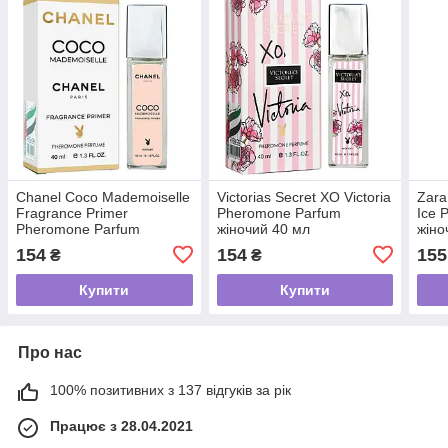
Chanel Coco Mademoiselle
Victorias Secret XO Victoria
Zara
Fragrance Primer
Pheromone Parfum
Ice 
Pheromone Parfum
жіночий 40 мл
жіно
жіночий 40 мл
154
154
155
₴
₴
Купити
Купити
Про нас
100% позитивних з 137 відгуків за рік
Працює з 28.04.2021