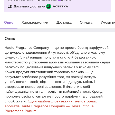
Доступна доставка
Опис
Характеристики
Доставка
Оплата
Умови п
Опис
Haute Fragrance Company — це не просто бренд парфумерії,
це джерело задоволення й чуттєвості, об'єднане в кожному
флаконі.
З найтоншим почуттям стилю й бездоганною
майстерністю у створенні ароматів компанія завоювала серця
багатьох поціновувачів вишуканих запахів у всьому світі.
Кожен продукт виготовлений торговою маркою — це
результат глибокого розуміння того, як пахощі можуть
уособлювати емоції, підкреслювати індивідуальність і
створювати неповторні враження. Втілюючи в собі
найвишуканіші ноти та інгредієнти найвищої якості, бренд
пропонує своїм клієнтам не просто парфуми, а справжній
спосіб життя.
Один найбільш бентежних і неповторних
ароматів Haute Fragrance Company — Devils Intrigue
Pheromone Parfum.