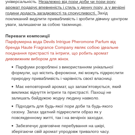
універсальність.
Незалежно від пори доби чи пори року,
аромат подарує впевненість і стиль у денну пору, а у вечірні
години додасть загадковості та спокусливості.
Захід
покликаний виділити привабливість і зробити дівчину центром
уваги, залишаючи за собою таємницю.
Переваги композиції
Парфумерна вода Devils Intrigue Pheromone Parfum від
бренда Haute Fragrance Company являє собою ідеальне
поєднання пристрасті та інтриги, що робить аромат
дивовижним вибором для жінок.
Парфуми розроблені з використанням унікальної
формули, що містить феромони, які можуть підкреслити
природну привабливість і чарівність своєї власниці.
Має неповторний аромат, що запам'ятовується, який
викликає відчуття інтриги та пристрасті. Пахощі не
залишать байдужою жодну людину навколо.
Підходить для будь-якої пори доби та будь-якого
сезону. Запах здатний підкреслити образ як у
повсякденному житті, так і на вечірніх заходах.
Забезпечує довговічне перебування на шкірі,
зберігаючи свій аромат упродовж тривалого часу.