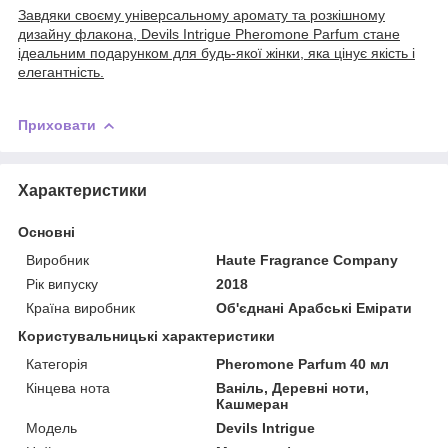
Завдяки своєму універсальному аромату та розкішному
дизайну флакона, Devils Intrigue Pheromone Parfum стане
ідеальним подарунком для будь-якої жінки, яка цінує якість і
елегантність.
Приховати
Характеристики
Основні
Виробник
Haute Fragrance Company
Рік випуску
2018
Країна виробник
Об'єднані Арабські Емірати
Користувальницькі характеристики
Категорія
Pheromone Parfum 40 мл
Кінцева нота
Ваніль, Деревні ноти,
Кашмеран
Мoдель
Devils Intrigue