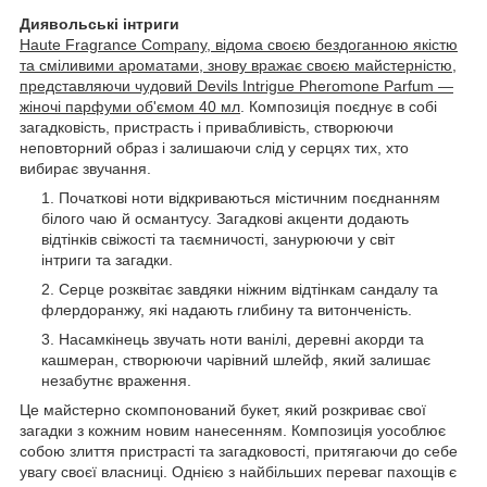
Диявольські інтриги
Haute Fragrance Company, відома своєю бездоганною якістю
та сміливими ароматами, знову вражає своєю майстерністю,
представляючи чудовий Devils Intrigue Pheromone Parfum —
жіночі парфуми об'ємом 40 мл
. Композиція поєднує в собі
загадковість, пристрасть і привабливість, створюючи
неповторний образ і залишаючи слід у серцях тих, хто
вибирає звучання.
Початкові ноти відкриваються містичним поєднанням
білого чаю й османтусу. Загадкові акценти додають
відтінків свіжості та таємничості, занурюючи у світ
інтриги та загадки.
Серце розквітає завдяки ніжним відтінкам сандалу та
флердоранжу, які надають глибину та витонченість.
Насамкінець звучать ноти ванілі, деревні акорди та
кашмеран, створюючи чарівний шлейф, який залишає
незабутнє враження.
Це майстерно скомпонований букет, який розкриває свої
загадки з кожним новим нанесенням. Композиція уособлює
собою злиття пристрасті та загадковості, притягаючи до себе
увагу своєї власниці. Однією з найбільших переваг пахощів є