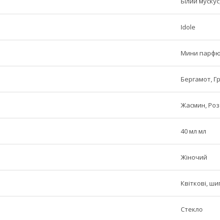
Білий мускус
Idole
Мини парф
Бергамот, Г
Жасмин, Роз
40 мл мл
Жіночий
Квіткові, ши
Стекло