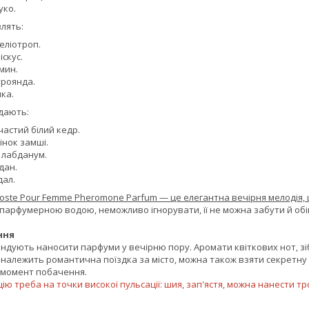
уко.
лять:
еліотроп.
іскус.
мин.
роянда.
ка.
адають:
астий білий кедр.
інок замші.
 лабданум.
дан.
дал.
oste Pour Femme Pheromone Parfum — це елегантна вечірня мелодія, щ
ю парфумерною водою, неможливо ігнорувати, її не можна забути й об
ння
дують наносити парфуми у вечірню пору. Аромати квіткових нот, зі
і належить романтична поїздка за місто, можна також взяти секретн
й момент побачення.
ю треба на точки високої пульсації: шия, зап'ястя, можна нанести тр