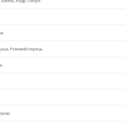
, Ваніль, Кедр, Пачулі
юм
руша, Рожевий перець
а
прові