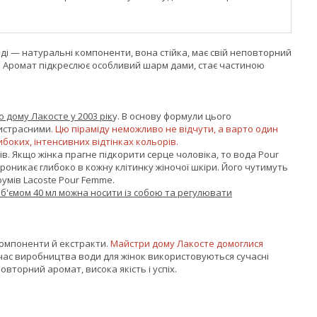
ладі — натуральні компоненти, вона стійка, має свій неповторний
.
Аромат підкреслює особливий шарм дами, стає частиною
дому Лакосте у 2003 рік
у. В основу формули цього
ристрасними.
Цю піраміду неможливо не відчути, а варто один
ибоких, інтенсивних відтінках кольорів.
. Якщо жінка прагне підкорити серце чоловіка, то вода Pour
роникає глибоко в кожну клітинку жіночої шкіри. Його чутимуть
умів Lacoste Pour Femme.
б'ємом 40 мл можна носити із собою та регулювати
компоненти й екстракти.
Майстри дому Лакосте домоглися
д час виробництва води для жінок використовуються сучасні
вторний аромат, висока якість і успіх.