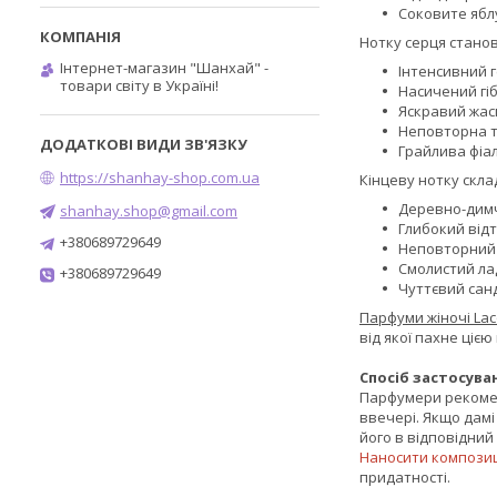
Соковите ябл
Нотку серця станов
Інтернет-магазин "Шанхай" -
Інтенсивний г
товари світу в Україні!
Насичений гіб
Яскравий жас
Неповторна т
Грайлива фіал
https://shanhay-shop.com.ua
Кінцеву нотку скл
Деревно-димч
shanhay.shop@gmail.com
Глибокий відт
+380689729649
Неповторний
Смолистий ла
+380689729649
Чуттєвий сан
Парфуми жіночі Lac
від якої пахне ціє
Спосіб застосува
Парфумери рекомен
ввечері. Якщо дам
його в відповідни
Наносити композиці
придатності.