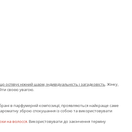
о оспівує ніжний шарм, індивідуальність і загадковість
. Жінку,
ійти своєю увагою.
брані в парфумерній композиції, проявляються найкраще саме
у ароматну зброю спокушання із собою та використовувати
охи на волосся.
Використовувати до закінчення терміну