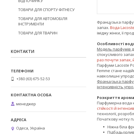
ВІДПОЧИНКУ
ТОВАРИ ДЛЯ СПОРТУ ФІТНЕСУ
ТОВАРИ ДЛЯ АВТОМОБІЛЯ
Французька парфуме
ІНСТРУМЕНТИ
запах.
Вода Lacost
ТОВАРИ ДЛЯ ТВАРИН
іміджу жінки, її пр
Особливості вод
Модель парфумів д
КОНТАКТИ
спокусливого запа
раз почути запах, 
Парфуми Lacoste Po
Femme стане надійн
навколишні упродо
+380 (63) 675-52-53
Французька парфум
інтенсивність упр
Розкриття арома
Парфумерна вода на
менеджер
стійкості й інтенс
технології, розроб
Початкову нотку п
Ніжна біла фре
Одеса, Україна
Підбадьорлив