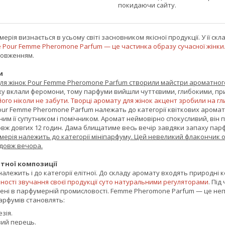
покидаючи сайту.
рія визнається в усьому світі засновником якісної продукції. У її ск
e Pour Femme Pheromone Parfum — це частинка образу сучасної жінки
одовженням.
и
ля жінок Pour Femme Pheromone Parfum створили майстри ароматного 
ху вклали феромони, тому парфуми вийшли чуттєвими, глибокими, п
його ніколи не забути. Творці аромату для жінок акцент зробили на гл
ur Femme Pheromone Parfum належать до категорії квіткових ароматів
им її супутником і помічником. Аромат неймовірно спокусливий, він п
вж довгих 12 годин. Дама блищатиме весь вечір завдяки запаху парф
ерія належить до категорії мініпарфуму. Цей невеликий флакончик о
одовж вечора.
тної композиції
лежить і до категорії елітної. До складу аромату входять природні 
ивності звучання своєї продукції суто натуральними регуляторами
. Пі
лені в парфумерній промисловості. Femme Pheromone Parfum — це непо
арфумів становлять:
зія.
ий перець.