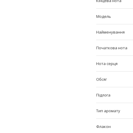
Кінцева нота
Мoдель
Найменування
Початкова нота
Нота серця
Обсяг
Підлога
Тип аромату
Флакон