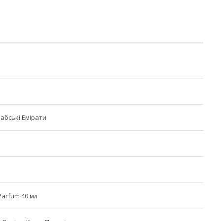
рабські Емірати
arfum 40 мл