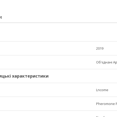
И
2019
Об'єднані А
ицькі характеристики
Lncome
Pheromone P