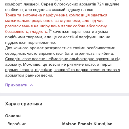
комфорт, лакшері. Серед білогокусних ароматів 724 виділяє
особливо, але водночас схожий відразу на все.
Тонка та витончена парфумерна композиція здається
максимально розділеною за ступенеми, але під час
розпилювання на шкіру вона являє собою абсолютну
безшовність, гладкість
. Її хочеться порівнювати з усіма
подібними творами, але це самостійні парфуми, що не
піддаються порівнюванню.
Для кожного аромат розкривається своїми особливостями,
серед яких часто вирізняються багатогранність і глибина.
Складіть своє власне неймовірне ольфакторне враження від
аромату. Можливо, це зовсім не ритмічне місто, а перші
промені сонця, підсніжки, конвалії та перша весняна трава з
ароматом ранньої весни.
Приховати
Характеристики
Основні
Виробник
Maison Francis Kurkdjian