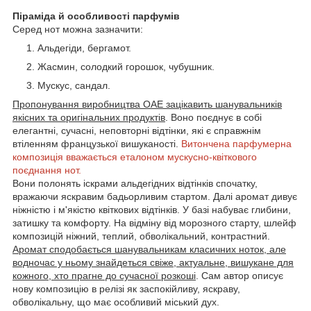
Піраміда й особливості парфумів
Серед нот можна зазначити:
Альдегіди, бергамот.
Жасмин, солодкий горошок, чубушник.
Мускус, сандал.
Пропонування виробництва ОАЕ зацікавить шанувальників
якісних та оригінальних продуктів
. Воно поєднує в собі
елегантні, сучасні, неповторні відтінки, які є справжнім
втіленням французької вишуканості.
Витончена парфумерна
композиція вважається еталоном мускусно-квіткового
поєднання нот.
Вони полонять іскрами альдегідних відтінків спочатку,
вражаючи яскравим бадьорливим стартом. Далі аромат дивує
ніжністю і м'якістю квіткових відтінків. У базі набуває глибини,
затишку та комфорту. На відміну від морозного старту, шлейф
композицій ніжний, теплий, обволікальний, контрастний.
Аромат сподобається шанувальникам класичних ноток, але
водночас у ньому знайдеться свіже, актуальне, вишукане для
кожного, хто прагне до сучасної розкоші
. Сам автор описує
нову композицію в релізі як заспокійливу, яскраву,
обволікальну, що має особливий міський дух.