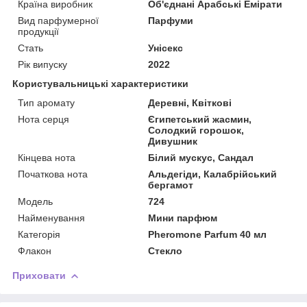
Країна виробник
Об'єднані Арабські Емірати
Вид парфумерної
Парфуми
продукції
Стать
Унісекс
Рік випуску
2022
Користувальницькі характеристики
Тип аромату
Деревні, Квіткові
Нота серця
Єгипетський жасмин,
Солодкий горошок,
Дивушник
Кінцева нота
Білий мускус, Сандал
Початкова нота
Альдегіди, Калабрійський
бергамот
Мoдель
724
Найменування
Мини парфюм
Категорія
Pheromone Parfum 40 мл
Флакон
Стекло
Приховати