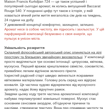
Maison Francis Kurkdjian 724 — це також успішний і
популярний сьогодні аромат, як колись випущений Baccarat
Rouge 540. У поєднанні цифр тут також є історія, у якій
ховається вічний ритм життя мегаполіса сім днів на тиждень,
24 години на добу.
У дивовижній концепції комфортно, захищено, затишно.
Аромат несе із собою чистоту, він підносить і захльостує. У цій
парфумерній композиції безумовно є своя енергія, що
пульсує в унісон міста.
Унікальність розкриття
Складний філософський авторський опис опиняється на ділі
простому та близькому звичайному виховательці
. У композиції
просто виділяються три основні інтонації: цитрусова, квіткова,
мускусна. Перший вражає кришталевою свіжістю, соковитістю,
приваблює легким відтінком зеленого гіркоти.
Іскристий радісний старт швидко змінюється яскравими
квітковими матеріалами. Головну роль серед них відіграє
конвалія. Ця частина чудово відокремлює від мускусного
аромату, надає йому відчутних рамок.
Завдяки цьому ходу третя частина ароматичної композиції
набуває перламутрової зовнішньої поверхні. Мускус стає
основним сенсовим акордом, об'єднуючи причини та
наслідки, створюючи текстуру. Вона про справжню чистоту та