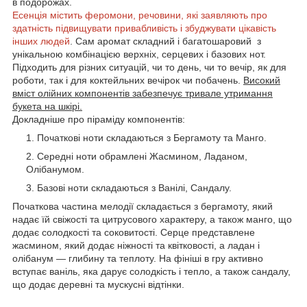
в подорожах.
Есенція містить феромони, речовини, які заявляють про
здатність підвищувати привабливість і збуджувати цікавість
інших людей
. Сам аромат складний і багатошаровий з
унікальною комбінацією верхніх, серцевих і базових нот.
Підходить для різних ситуацій, чи то день, чи то вечір, як для
роботи, так і для коктейльних вечірок чи побачень.
Високий
вміст олійних компонентів забезпечує тривале утримання
букета на шкірі.
Докладніше про піраміду компонентів:
Початкові ноти складаються з Бергамоту та Манго.
Середні ноти обрамлені Жасмином, Ладаном,
Олібанумом.
Базові ноти складаються з Ванілі, Сандалу.
Початкова частина мелодії складається з бергамоту, який
надає їй свіжості та цитрусового характеру, а також манго, що
додає солодкості та соковитості. Серце представлене
жасмином, який додає ніжності та квітковості, а ладан і
олібанум — глибину та теплоту. На фініші в гру активно
вступає ваніль, яка дарує солодкість і тепло, а також сандалу,
що додає деревні та мускусні відтінки.