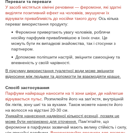
Переваги та переваги
У засобі містяться хімічні речовини — феромони, які здатні
виділяти позитивний ефект на чоловіків, змушуючи їх
відчувати привабливість до носійки такого духу.
Ось кілька
переваг використання продукту:
Феромони привертають увагу чоловіків, роблячи
носійку парфумів привабливішою в їхніх очах. Це
можуть бути як випадкові знайомства, так і стосунки з
партнером.
Допоможе поліпшити настрій, зміцнити самооцінку та
впевненість у своїй чарівності.
В підсумку використання туалетної води може зміцнити
відносини між людьми та допомогти їм взаємодіяти краще.
Спосіб застосування
Парфуми найкраще наносити на ті зони шкіри, де найлегше
відчувається пульс
. Розпилюйте його на зап'ястя, внутрішній
бік ліктів, зону шиї та за вухами. Також можете нанести його
на волосся на відстані 20-30 см.
Уникайте нанесення надмірної кількості есенції, позаяк це
може бути неприємно для оточення.
Пам'ятайте, що
феромони в парфумах зазвичай мають велику стійкість і силу,
ніж звичайні парфуми.
Використовуйте продукти для догляду