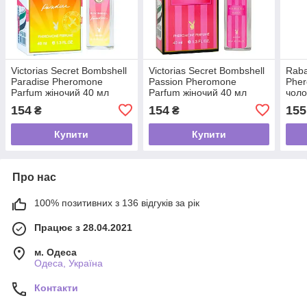
Victorias Secret Bombshell
Victorias Secret Bombshell
Rab
Paradise Pheromone
Passion Pheromone
Phe
Parfum жіночий 40 мл
Parfum жіночий 40 мл
чоло
154
154
155
₴
₴
Купити
Купити
Про нас
100% позитивних з 136 відгуків за рік
Працює з 28.04.2021
м. Одеса
Одеса, Україна
Контакти