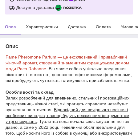
Доступна доставка
Опис
Характеристики
Доставка
Оплата
Умови п
Опис
Fame Pheromone Parfum — це ексклюзивний і привабливий
жіночий аромат, створений знаменитим французьким домом
моди Paco Rabanne.
Він являє собою унікальне поєднання
пікантних і теплих нот, доповнене ефективними феромонами,
які пробуджують чуттєвість і стимулюють привабливість жінки.
Особливості та склад
Запах розроблений для впевнених, стильних і провокаційних
представниць ніжної статі, які прагнуть справляти незабутнє
враження на оточення.
Відповідний для вечірнього носіння і
особливих випадків, пахощі будуть незамінним інструментом
у грі спокушань
. Туалетна вода почала своє існування не так
давно, а саме у 2022 році. Невеликий обсяг ідеальний для
того, щоб носити його із собою в сумочці або використовувати