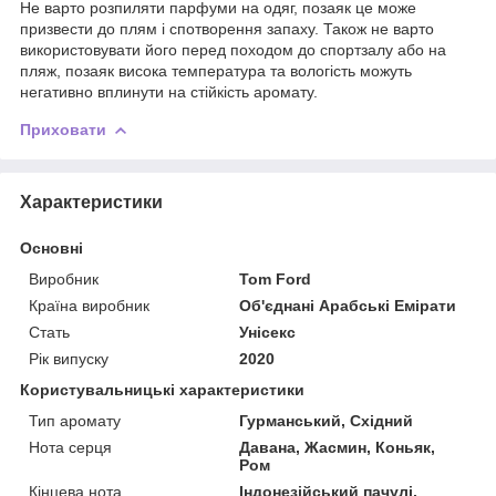
Не варто розпиляти парфуми на одяг, позаяк це може
призвести до плям і спотворення запаху. Також не варто
використовувати його перед походом до спортзалу або на
пляж, позаяк висока температура та вологість можуть
негативно вплинути на стійкість аромату.
Приховати
Характеристики
Основні
Виробник
Tom Ford
Країна виробник
Об'єднані Арабські Емірати
Стать
Унісекс
Рік випуску
2020
Користувальницькі характеристики
Тип аромату
Гурманський, Східний
Нота серця
Давана, Жасмин, Коньяк,
Ром
Кінцева нота
Індонезійський пачулі,