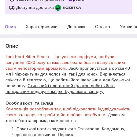
Доступна доставка
Опис
Характеристики
Доставка
Оплата
Умови п
Опис
Tom Ford Bitter Peach — це унісекс-парфуми, які були
випущені 2020 року та вже завоювали безліч шанувальників
своїм неповторним ароматом
. Засіб пропонується в об'ємі 40
мл і підходить як для чоловіків, так і для жінок. Вирізняється
свіжістю й теплотою, що робить його ідеальним для будь-якої
пори року.
Стильний і елегантний флакон робить його
прекрасним подарунком для будь-якого випадку.
Особливості та склад
Композиція розроблена так, щоб підкреслити індивідуальність
свого володаря та зробити його образ незабутнім.
Доказом
того є багата піраміда компонентів:
Початкові ноти складаються з Геліотропа, Кардамону,
Червоного апельсина, Персика.