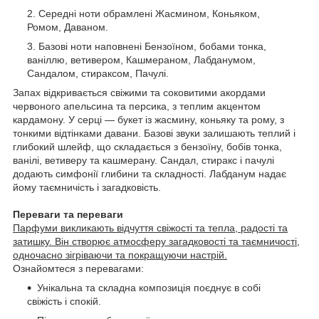
Середні ноти обрамлені Жасмином, Коньяком,
Ромом, Даваном.
Базові ноти наповнені Бензоїном, бобами тонка,
ваніллю, ветивером, Кашмераном, Лабданумом,
Сандалом, стираксом, Пачулі.
Запах відкривається свіжими та соковитими акордами
червоного апельсина та персика, з теплим акцентом
кардамону. У серці — букет із жасмину, коньяку та рому, з
тонкими відтінками давани. Базові звуки залишають теплий і
глибокий шлейф, що складається з бензоїну, бобів тонка,
ванілі, ветиверу та кашмерану. Сандал, стиракс і пачулі
додають симфонії глибини та складності. Лабданум надає
йому таємничість і загадковість.
Переваги та переваги
Парфуми викликають відчуття свіжості та тепла, радості та
затишку. Він створює атмосферу загадковості та таємничості,
одночасно зігріваючи та покращуючи настрій.
Ознайомтеся з перевагами:
Унікальна та складна композиція поєднує в собі
свіжість і спокій.