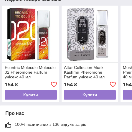
Ecentric Molecule Molecule
Attar Collection Musk
Mosh
02 Pheromone Parfum
Kashmir Pheromone
Pher
унісекс 40 мл
Parfum унісекс 40 мл
40 м
154
154
154
₴
₴
Купити
Купити
Про нас
100% позитивних з 136 відгуків за рік