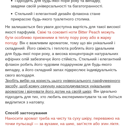
Підходить для будь-якої пори року та випадку,
завдяки своїй універсальності та багатогранності.
Стильний і елегантний дизайн флакона стане
прикрасою будь-якого туалетного столика.
Не залишається без уваги доступна вартість для такої високої
якості парфумів.
Свіжі та соковиті ноти Bitter Peach можуть
бути особливо приємними в теплу пору року або в жарку
погоду.
Він є важливим ароматом, тому що він унікальний і
складений. Його свіжість і теплота роблять його ідеальним
для будь-якої пори року, а висока концентрація натуральних
ефірних олій забезпечує його стійкість. Стильний і елегантний
флакон робить його чудовим подарунком для будь-якого
випадку, а його складний запах підкреслює індивідуальність
свого володаря.
Зробіть вибір на користь цього універсального парфумерного
засобу, щоб кожну секунду насолоджуватися унікальним
ароматом і відчувати його дотик на своїй шкірі
. Він ідеально
підходить для тих, хто любить експериментувати та не боїться
виділитися з натовпу.
Спосіб застосування
Наносити аромат треба на чисту та суху шкіру, переважно на
точки пульсації — за вухами, на шию, зап'ястя або згин ліктя
.