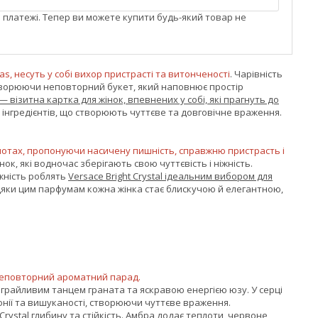
і платежі. Тепер ви можете купити будь-який товар не
as, несуть у собі вихор пристрасті та витонченості
. Чарівність
 створюючи неповторний букет, який наповнює простір
l — візитна картка для жінок, впевнених у собі, які прагнуть до
х інгредієнтів, що створюють чуттєве та довговічне враження.
х нотах, пропонуючи насичену пишність, справжню пристрасть і
ок, які водночас зберігають свою чуттєвість і ніжність.
іжність роблять
Versace Bright Crystal ідеальним вибором для
дяки цим парфумам кожна жінка стає блискучою й елегантною,
є неповторний ароматний парад.
я грайливим танцем граната та яскравою енергією юзу. У серці
монії та вишуканості, створюючи чуттєве враження.
rystal глибину та стійкість. Амбра додає теплоти, червоне