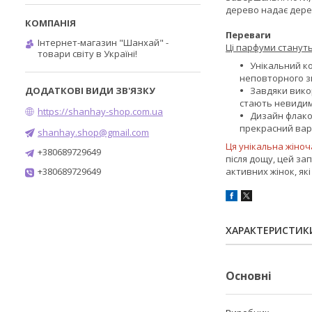
дерево надає дерев
Переваги
Інтернет-магазин "Шанхай" -
Ці парфуми станут
товари світу в Україні!
Унікальний ко
неповторного зв
Завдяки викор
стають невидим
https://shanhay-shop.com.ua
Дизайн флако
прекрасний варі
shanhay.shop@gmail.com
Ця унікальна жіноч
+380689729649
після дощу, цей зап
+380689729649
активних жінок, як
ХАРАКТЕРИСТИК
Основні