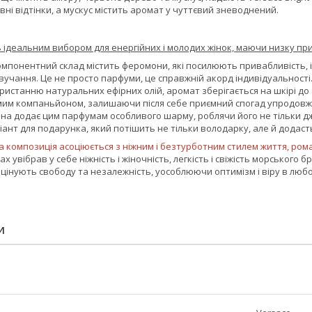
ні відтінки, а мускус містить аромат у чуттєвий зневоднений.
ь ідеальним вибором для енергійних і молодих жінок, маючи низку п
мпонентний склад містить феромони, які посилюють привабливість, і н
учання. Це не просто парфуми, це справжній акорд індивідуальності
истанню натуральних ефірних олій, аромат зберігається на шкірі до
им компаньйоном, залишаючи після себе приємний спогад упродовж 
на додає цим парфумам особливого шарму, роблячи його не тільки дж
ант для подарунка, який потішить не тільки володарку, але й додасть
а композиція асоціюється з ніжним і безтурботним стилем життя, ром
ах увібрав у себе ніжність і жіночність, легкість і свіжість морського 
і цінують свободу та незалежність, уособлюючи оптимізм і віру в любо
И