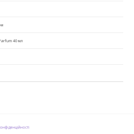
юм
arfum 40 мл
конфіденційності