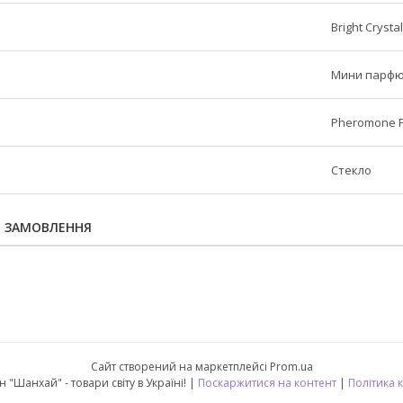
Bright Crystal
Мини парф
Pheromone P
Стекло
Я ЗАМОВЛЕННЯ
Сайт створений на маркетплейсі
Prom.ua
Інтернет-магазин "Шанхай" - товари світу в Україні! |
Поскаржитися на контент
|
Політика 