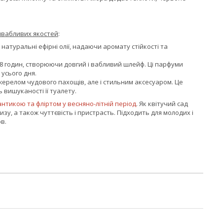
ривабливих якостей
:
атуральні ефірні олії, надаючи аромату стійкості та
.
 8 годин, створюючи довгий і вабливий шлейф. Ці парфуми
усього дня.
ерелом чудового пахощів, але і стильним аксесуаром. Це
 вишуканості її туалету.
антикою та фліртом у весняно-літній період
. Як квітучий сад
бризу, а також чуттєвість і пристрасть. Підходить для молодих і
в.