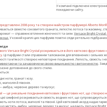
У компанії підключені електронн
покидаючи сайту.
представлені 2006 року та створені майстром парфумерії Alberto Morill
кривається свіжістю соковитого граната, легкістю лотоса та жасмину,
аромат — справжнє втілення жіночності та сили.
Versace Bright Crysta
зкоші.
У кожній краплі цих парфумів помітні сліди ретельно підібрани
аміди
вого Versace Bright Crystal розкривається в його квітково-фруктови
ту
. Ці парфуми стали справжнім талісманом для впевнених і сильних жін
сті та м'якості створює неповторне поєднання. Легкість, свіжість і н
привертаючи та зачаровуючи своєю вишуканістю і витонченістю
. Зав
разне доповнення до свого стилю.
ється:
ні ноти, гранат і юзу.
 магнолія й півонія.
 амбра, червоне дерево та мускус.
stal — це унікальне поєднання квіткових і фруктових нот, що створю
цієї симфонії розкривається свіжість водних нот, що супроводжуєтьс
ають ноти лотоса, магнолії та півонії. Цей квітковий акорд надає гар
що містять амбру, червоне дерево та мускус, надають Versace Bright C