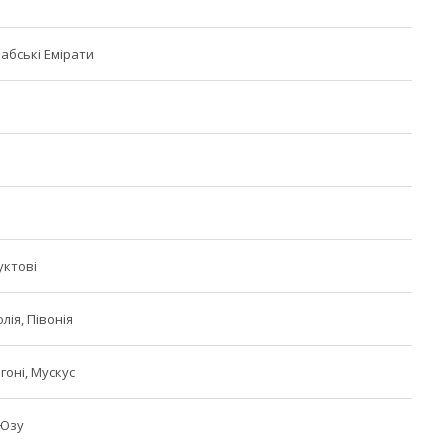
рабські Емірати
уктові
лія, Півонія
гоні, Мускус
 Юзу