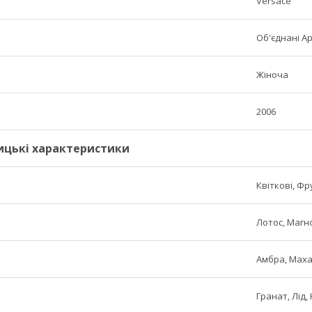
Versace
Об'єднані А
Жіноча
2006
ицькі характеристики
Квіткові, Фр
Лотос, Магно
Амбра, Маха
Гранат, Лід,