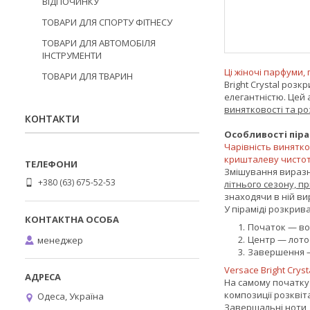
ВІДПОЧИНКУ
ТОВАРИ ДЛЯ СПОРТУ ФІТНЕСУ
ТОВАРИ ДЛЯ АВТОМОБІЛЯ
ІНСТРУМЕНТИ
Ці жіночі парфуми, 
ТОВАРИ ДЛЯ ТВАРИН
Bright Crystal роз
елегантністю. Цей 
винятковості та ро
КОНТАКТИ
Особливості пір
Чарівність винятко
кришталеву чисто
Змішування виразно
+380 (63) 675-52-53
літнього сезону, 
знаходячи в ній ви
У піраміді розкрива
Початок — вод
Центр — лотос,
менеджер
Завершення —
Versace Bright Cry
На самому початку 
композиції розквіт
Одеса, Україна
Завершальні ноти, 