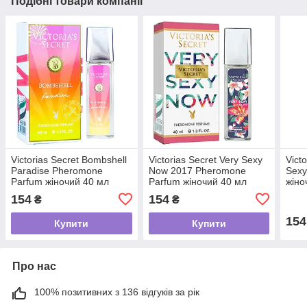
Подібні товари компанії
Victorias Secret Bombshell
Victorias Secret Very Sexy
Vict
Paradise Pheromone
Now 2017 Pheromone
Sexy
Parfum жіночий 40 мл
Parfum жіночий 40 мл
жіно
154
154
₴
₴
154
Купити
Купити
Про нас
100% позитивних з 136 відгуків за рік