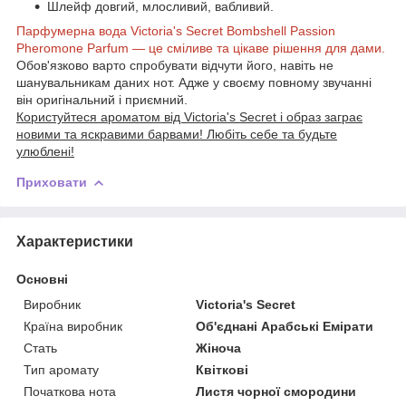
Шлейф довгий, млосливий, вабливий.
Парфумерна вода Victoria's Secret Bombshell Passion
Pheromone Parfum — це сміливе та цікаве рішення для дами.
Обов'язково варто спробувати відчути його, навіть не
шанувальникам даних нот. Адже у своєму повному звучанні
він оригінальний і приємний.
Користуйтеся ароматом від Victoria's Secret і образ заграє
новими та яскравими барвами! Любіть себе та будьте
улюблені!
Приховати
Характеристики
Основні
Виробник
Victoria's Secret
Країна виробник
Об'єднані Арабські Емірати
Стать
Жіноча
Тип аромату
Квіткові
Початкова нота
Листя чорної смородини