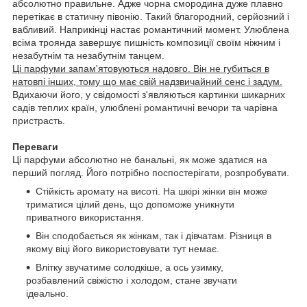
абсолютно правильне. Адже чорна смородина дуже плавно
перетікає в статичну півонію. Такий благородний, серйозний і
вабливий. Наприкінці настає романтичний момент. Улюблена
всіма троянда завершує пишність композиції своїм ніжним і
незабутнім та незабутнім танцем.
Ці парфуми запам'ятовуються надовго. Він не губиться в
натовпі інших, тому що має свій надзвичайний сенс і задум.
Вдихаючи його, у свідомості з'являються картинки шикарних
садів теплих країн, улюблені романтичні вечори та чарівна
пристрасть.
Переваги
Ці парфуми абсолютно не банальні, як може здатися на
перший погляд. Його потрібно поспостерігати, розпробувати.
Стійкість аромату на висоті. На шкірі жінки він може
триматися цілий день, що допоможе уникнути
приватного використання.
Він сподобається як жінкам, так і дівчатам. Різниця в
якому віці його використовувати тут немає.
Влітку звучатиме солодкіше, а ось узимку,
розбавлений свіжістю і холодом, стане звучати
ідеально.