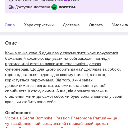
Доступна доставка
Опис
Характеристики
Доставка
Оплата
Умови п
Опис
Кожна жінка хоча б один раз у своєму житті хоче почуватися
бажаною й коханою, відчувати на собі закохані погляди
протилежної статі та викликатиненазливість у своїх
суперперців
. Що для цього робить дама? Доглядає за собою,
гарно одягається, відповідає своєму стилю і, звісно ж,
користується парфумами. Від того, який запах
доноситиметься від жінки, залежить ставлення до неї,
сприйняття її оточуючими. А ще, від аромату залежить і
ставлення жінки до самої себе, чи буде вона впевнена у своїй
красі, чи любить вона себе.
Особливості
Victoria's Secret Bombshell Passion Pheromone Parfum — це
чуттєвий, жіночний, сексуальний і привабливий аромат.