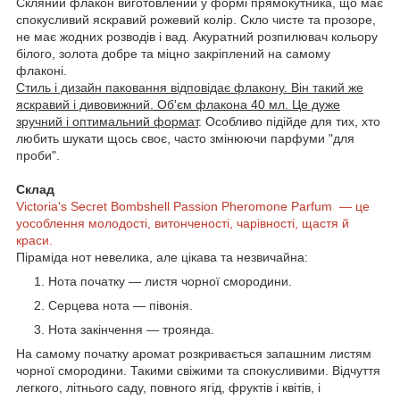
Скляний флакон виготовлений у формі прямокутника, що має
спокусливий яскравий рожевий колір. Скло чисте та прозоре,
не має жодних розводів і вад. Акуратний розпилювач кольору
білого, золота добре та міцно закріплений на самому
флаконі.
Стиль і дизайн паковання відповідає флакону. Він такий же
яскравий і дивовижний. Об'єм флакона 40 мл. Це дуже
зручний і оптимальний формат
. Особливо підійде для тих, хто
любить шукати щось своє, часто змінюючи парфуми "для
проби".
Склад
Victoria's Secret Bombshell Passion Pheromone Parfum — це
уособлення молодості, витонченості, чарівності, щастя й
краси.
Піраміда нот невелика, але цікава та незвичайна:
Нота початку — листя чорної смородини.
Серцева нота — півонія.
Нота закінчення — троянда.
На самому початку аромат розкривається запашним листям
чорної смородини. Такими свіжими та спокусливими. Відчуття
легкого, літнього саду, повного ягід, фруктів і квітів, і