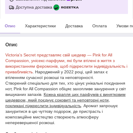
Доступна доставка
Опис
Характеристики
Доставка
Оплата
Умови п
Опис
Victoria's Secret представляє свій шедевр — Pink for All
Compassion, унісекс-парфуми, які були втілені в життя з
використанням феромонів, щоб підкреслити індивідуальність і
привабливість
. Народжений у 2022 році, цей запах є
втіленням сучасної розкоші та неповторності.
Створений спеціально для тих, хто цінує унікальні поєднання
нот, Pink for All Compassion обіцяє захопливе занурення у світ
вишуканих запахів.
Кожна крапля цих парфумів є винятковим
шедевром, який поєднує соковиті та неповторні ноти,
покликані підкреслити індивідуальність
. Аромат запрошує
зануритися в цю чуттєву подорож, де пристрасть і
композиційне мистецтво створюють атмосферу
неперевершеної розкоші.