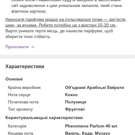
світ задоволення з цим унікальним запахом, який стане
візитною карткою.
Наносити парфуми краще на пульсувальні точки — зап'ястя,
шию, за вухами. Робити потрібно це з відстані 15-20 см.
.
Варто уникати тертя місць, де нанесли парфуми, щоб
зберегти їхню стійкість.
Приховати
Характеристики
Основні
Країна виробник
Об'єднані Арабські Емірати
Нота серця
Кокос
Початкова нота
Полуниця
Тип аромату
Фруктові
Користувальницькі характеристики
Категорія
Pheromone Parfum 40 мл
Кінцева нота
Ваніль, Кедр, Мускус