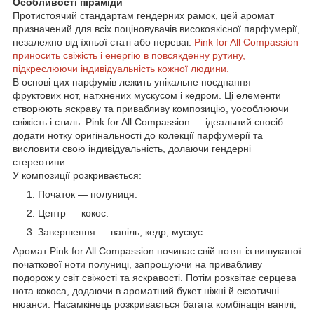
Особливості піраміди
Протистоячий стандартам гендерних рамок, цей аромат
призначений для всіх поціновувачів високоякісної парфумерії,
незалежно від їхньої статі або переваг.
Pink for All Compassion
приносить свіжість і енергію в повсякденну рутину,
підкреслюючи індивідуальність кожної людини.
В основі цих парфумів лежить унікальне поєднання
фруктових нот, натхнених мускусом і кедром. Ці елементи
створюють яскраву та привабливу композицію, уособлюючи
свіжість і стиль. Pink for All Compassion — ідеальний спосіб
додати нотку оригінальності до колекції парфумерії та
висловити свою індивідуальність, долаючи гендерні
стереотипи.
У композиції розкривається:
Початок — полуниця.
Центр — кокос.
Завершення — ваніль, кедр, мускус.
Аромат Pink for All Compassion починає свій потяг із вишуканої
початкової ноти полуниці, запрошуючи на привабливу
подорож у світ свіжості та яскравості. Потім розквітає серцева
нота кокоса, додаючи в ароматний букет ніжні й екзотичні
нюанси. Насамкінець розкривається багата комбінація ванілі,