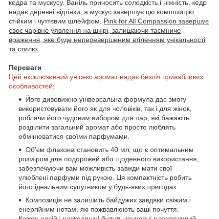
кедра та мускусу. Ваніль приносить солодкість і ніжність, кедр
надає деревні відтінки, а мускус завершує цю композицію
стійким і чуттєвим шлейфом.
Pink for All Compassion завершує
своє чарівне уявлення на шкірі, залишаючи таємниче
враження, яке буде неперевершеним втіленням унікальності
та стилю.
Переваги
Цей ексклюзивний унісекс аромат надає безліч привабливих
особливостей
:
Його дивовижно універсальна формула дає змогу
використовувати його як для чоловіків, так і для жінок,
роблячи його чудовим вибором для пар, які бажають
розділити загальний аромат або просто люблять
обмінюватися своїми парфумами.
Об'єм флакона становить 40 мл, що є оптимальним
розміром для подорожей або щоденного використання,
забезпечуючи вам можливість завжди мати свої
улюблені парфуми під рукою. Ця компактність робить
його ідеальним супутником у будь-яких пригодах.
Композиція не залишить байдужих завдяки свіжим і
енергійним нотам, які пожвавлюють ваші почуття.
Кожен носій і навколишні будуть занурені в захопливий