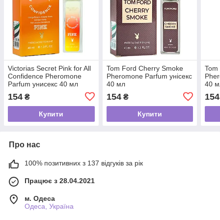
Victorias Secret Pink for All
Tom Ford Cherry Smoke
Tom 
Confidence Pheromone
Pheromone Parfum унісекс
Pher
Parfum унисекс 40 мл
40 мл
40 м
154
154
154
₴
₴
Купити
Купити
Про нас
100% позитивних з 137 відгуків за рік
Працює з 28.04.2021
м. Одеса
Одеса, Україна