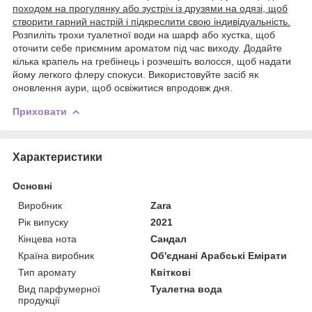
походом на прогулянку або зустріч із друзями на одязі, щоб
створити гарний настрій і підкреслити свою індивідуальність.
Розпиліть трохи туалетної води на шарф або хустка, щоб
оточити себе приємним ароматом під час виходу. Додайте
кілька крапель на гребінець і розчешіть волосся, щоб надати
йому легкого флеру спокуси. Використовуйте засіб як
оновлення аури, щоб освіжитися впродовж дня.
Приховати
Характеристики
Основні
Виробник
Zara
Рік випуску
2021
Кінцева нота
Сандал
Країна виробник
Об'єднані Арабські Емірати
Тип аромату
Квіткові
Вид парфумерної
Туалетна вода
продукції