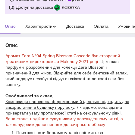
Доступна доставка
Опис
Характеристики
Доставка
Оплата
Умови п
Опис
Аромат Zara N°04 Spring Blossom Cascade був створений
креативним директором Jo Malone у 2021 році
. Ці квіткові
парфуми розроблений для колекції Zara Blossom і
призначений для жінок. Відкрийте для себе бентежний запах,
який подарує незабутні відчуття свіжості та легкості всім без
винятку.
Особливості та склад
Композиція наповнена феромонами й ідеально підходить для
використання в будь-яку пору року
. Як відомо, вона здатна
привертати увагу протилежної статі на сексуальному рівні.
Вона стане надійним супутником у повсякденному житті, а
також чудовим доповненням до вечірнього образу.
Початкові ноти бергамоту та півонії миттєво