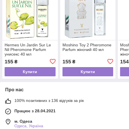
Hermes Un Jardin Sur Le
Moshino Toy 2 Pheromone
Mosh
Nil Pheromone Parfum
Parfum жіночий 40 мл
Phe
унисекс 40 мл
жіно
155
155
154
₴
₴
Купити
Купити
Про нас
100% позитивних з 136 відгуків за рік
Працює з 28.04.2021
м. Одеса
Одеса, Україна