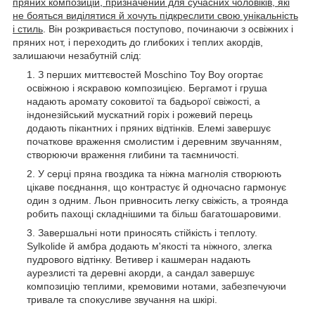
пряних композицій, призначений для сучасних чоловіків, які
не бояться виділятися й хочуть підкреслити свою унікальність
і стиль
. Він розкривається поступово, починаючи з освіжних і
пряних нот, і переходить до глибоких і теплих акордів,
залишаючи незабутній слід:
З перших миттєвостей Moschino Toy Boy огортає
освіжною і яскравою композицією. Бергамот і груша
надають аромату соковитої та бадьорої свіжості, а
індонезійський мускатний горіх і рожевий перець
додають пікантних і пряних відтінків. Елемі завершує
початкове враження смолистим і деревним звучанням,
створюючи враження глибини та таємничості.
У серці пряна гвоздика та ніжна магнолія створюють
цікаве поєднання, що контрастує й одночасно гармонує
один з одним. Льон привносить легку свіжість, а троянда
робить пахощі складнішими та більш багатошаровими.
Завершальні ноти приносять стійкість і теплоту.
Sylkolide й амбра додають м'якості та ніжного, злегка
пудрового відтінку. Ветивер і кашмеран надають
аурезлисті та деревні акорди, а сандал завершує
композицію теплими, кремовими нотами, забезпечуючи
тривале та спокусливе звучання на шкірі.