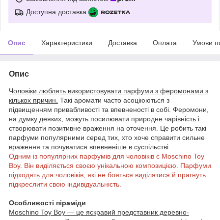
Доступна доставка
Опис
Характеристики
Доставка
Оплата
Умови п
Опис
Чоловіки люблять використовувати парфуми з феромонами з
кількох причин.
Такі аромати часто асоціюються з
підвищенням привабливості та впевненості в собі. Феромони,
на думку деяких, можуть посилювати природне чарівність і
створювати позитивне враження на оточення. Це робить такі
парфуми популярними серед тих, хто хоче справити сильне
враження та почуватися впевненіше в суспільстві.
Одним із популярних парфумів для чоловіків є Moschino Toy
Boy. Він виділяється своєю унікальною композицією. Парфуми
підходять для чоловіків, які не бояться виділятися й прагнуть
підкреслити свою індивідуальність.
Особливості піраміди
Moschino Toy Boy — це яскравий представник деревно-