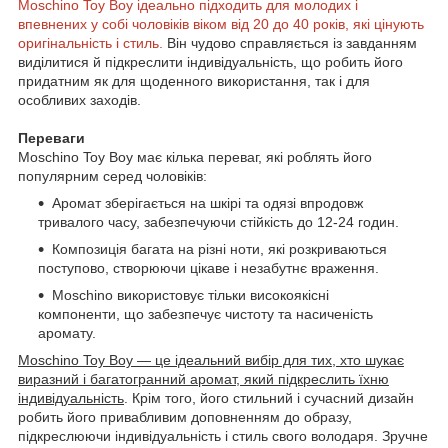
Moschino Toy Boy ідеально підходить для молодих і
впевнених у собі чоловіків віком від 20 до 40 років, які цінують
оригінальність і стиль.
Він чудово справляється із завданням
виділитися й підкреслити індивідуальність, що робить його
придатним як для щоденного використання, так і для
особливих заходів.
Переваги
Moschino Toy Boy має кілька переваг, які роблять його
популярним серед чоловіків:
Аромат зберігається на шкірі та одязі впродовж
тривалого часу, забезпечуючи стійкість до 12-24 годин.
Композиція багата на різні ноти, які розкриваються
поступово, створюючи цікаве і незабутнє враження.
Moschino використовує тільки високоякісні
компоненти, що забезпечує чистоту та насиченість
аромату.
Moschino Toy Boy — це ідеальний вибір для тих, хто шукає
виразний і багатогранний аромат, який підкреслить їхню
індивідуальність
. Крім того, його стильний і сучасний дизайн
робить його привабливим доповненням до образу,
підкреслюючи індивідуальність і стиль свого володаря. Зручне