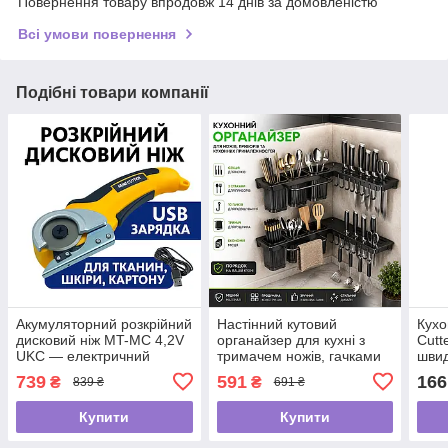
Повернення товару впродовж 14 днів за домовленістю
Всі умови повернення
Подібні товари компанії
Акумуляторний розкрійний
Настінний кутовий
Кухо
дисковий ніж MT-MC 4,2V
органайзер для кухні з
Cutt
UKC — електричний
тримачем ножів, гачками
швид
роторний ніж для тканини,
та контейнерами для
шин
739
591
166
₴
₴
839 ₴
691 ₴
шкіри та картону
столового приладдя 26X-
17
Купити
Купити