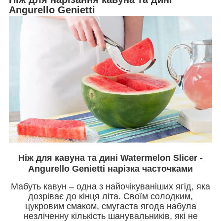
Angurello Genietti
Ніж для кавуна та дині Watermelon Slicer -
Angurello Genietti нарізка часточками
Мабуть кавун – одна з найочікуваніших ягід, яка
дозріває до кінця літа. Своїм солодким,
цукровим смаком, смугаста ягода набула
незліченну кількість шанувальників, які не