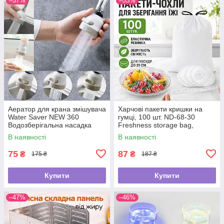
–57%
–53%
Аератор для крана змішувача
Харчові пакети кришки на
Water Saver NEW 360
гумці, 100 шт. ND-68-30
Водозберігальна насадка
Freshness storage bag,
Прозорі/Політиленові пакети
В наявності
В наявності
для їжі
75
87
₴
₴
175 ₴
187 ₴
Купити
Купити
–47%
–46%