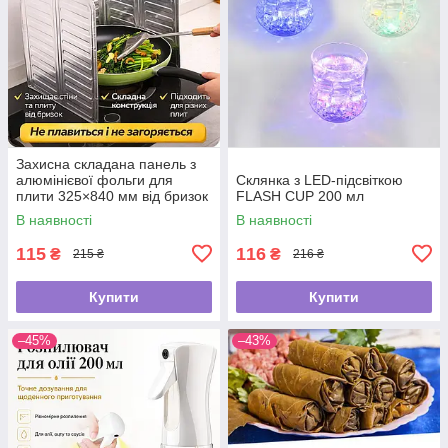
Захисна складана панель з
алюмінієвої фольги для
Склянка з LED-підсвіткою
плити 325×840 мм від бризок
FLASH CUP 200 мл
жиру
В наявності
В наявності
115
116
₴
₴
215 ₴
216 ₴
Купити
Купити
–45%
–43%