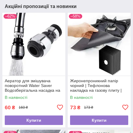
Акційні пропозиції та новинки
–62%
–58%
Аератор для змішувача
Жиронепроникний папір
поворотний Water Saver
чорний | Тефлонова
Водозберігальна насадка на
накладка на газову плиту |
кран
Захисний папір для плити
В наявності
В наявності
60
73
₴
₴
160 ₴
173 ₴
Купити
Купити