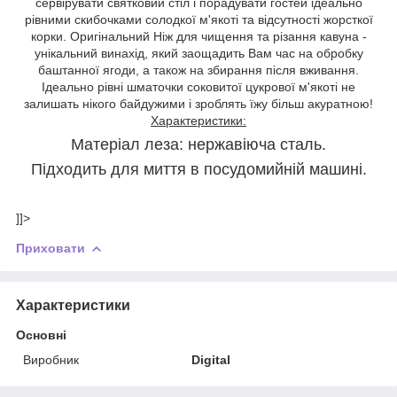
сервірувати святковий стіл і порадувати гостей ідеально
рівними скибочками солодкої м'якоті та відсутності жорсткої
корки. Оригінальний Ніж для чищення та різання кавуна -
унікальний винахід, який заощадить Вам час на обробку
баштанної ягоди, а також на збирання після вживання.
Ідеально рівні шматочки соковитої цукрової м'якоті не
залишать нікого байдужими і зроблять їжу більш акуратною!
Характеристики:
Матеріал леза: нержавіюча сталь.
Підходить для миття в посудомийній машині.
]]>
Приховати
Характеристики
Основні
Виробник
Digital