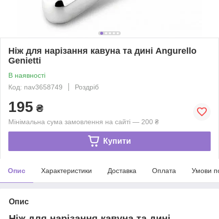
Ніж для нарізання кавуна та дині Angurello
Genietti
В наявності
Код: nav3658749
Роздріб
195
₴
Мінімальна сума замовлення на сайті — 200 ₴
Купити
Опис
Характеристики
Доставка
Оплата
Умови п
Опис
Ніж для нарізання кавуна та дині