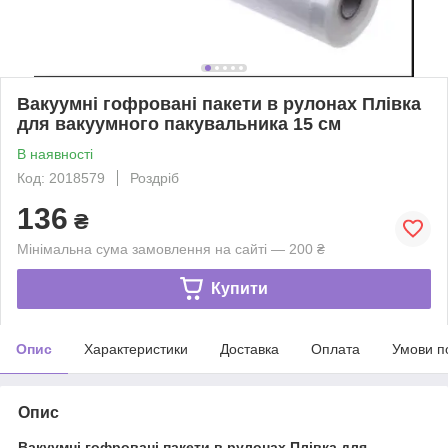
Вакуумні гофровані пакети в рулонах Плівка
для вакуумного пакувальника 15 см
В наявності
Код: 2018579
Роздріб
136
₴
Мінімальна сума замовлення на сайті — 200 ₴
Купити
Опис
Характеристики
Доставка
Оплата
Умови п
Опис
Вакуумні гофровані пакети в рулонах Плівка для