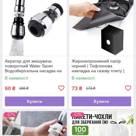
Аератор для змішувача
Жиронепроникний папір
поворотний Water Saver
чорний | Тефлонова
Водозберігальна насадка на
накладка на газову плиту |
кран
Захисний папір для плити
В наявності
В наявності
60
73
₴
₴
160 ₴
173 ₴
Купити
Купити
–57%
–53%