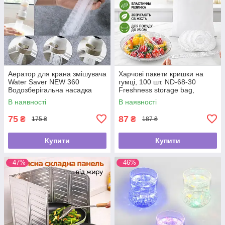
Аератор для крана змішувача
Харчові пакети кришки на
Water Saver NEW 360
гумці, 100 шт. ND-68-30
Водозберігальна насадка
Freshness storage bag,
Прозорі/Політиленові пакети
В наявності
В наявності
для їжі
75
87
₴
₴
175 ₴
187 ₴
Купити
Купити
–47%
–46%