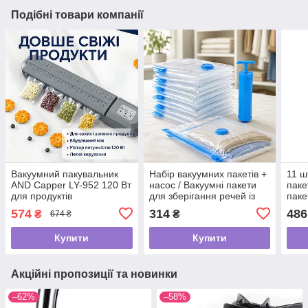
Подібні товари компанії
Вакуумний пакувальник
Набір вакуумних пакетів +
11 ш
AND Capper LY-952 120 Вт
насос / Вакуумні пакети
паке
для продуктів
для зберігання речей із
паке
ручним насосом 5 шт
рече
574
314
486
₴
₴
674 ₴
Купити
Купити
Акційні пропозиції та новинки
–62%
–58%