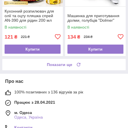
Кухонний розпилювач для
олії та оцту пляшка спрей
Машинка для приготування
AN-390 для рідин 200 мл
долми, голубців "Dolmer"
В наявності
В наявності
121
134
₴
₴
221 ₴
234 ₴
Купити
Купити
Показати ще
Про нас
100% позитивних з 136 відгуків за рік
Працює з 28.04.2021
м. Одеса
Одеса, Україна
Контакти