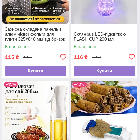
Захисна складана панель з
алюмінієвої фольги для
Склянка з LED-підсвіткою
плити 325×840 мм від бризок
FLASH CUP 200 мл
жиру
В наявності
В наявності
115
116
₴
₴
215 ₴
216 ₴
Купити
Купити
–45%
–43%