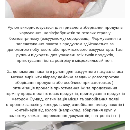
Рулон використовується для тривалого зберігання продуктів
харчування, напівфабрикатів та готових страв у
безповітряному (вакуумному) середовищі. Формування та
запечатування пакета з продуктом здійснюється за
допомогою побутового або промислового вакууматора. Такі
рулони підходять для упаковки всіх типів продуктів,
приготування їжі та розігріву в мікрохвильовій печі.
За допомогою пакетів в рулоні для вакуумного пакувальника
можна вирішити відразу декілька завдань: довгострокове
зберігання продуктів або особливо при заготовках ),
оптимізація процесів приготування їжі та продовження
терміну придатності готових продуктів, приготування продуктів
методом Су-вид, оптимізація місця та запобігання появі
сторонніх запахів у холодильнику, запобігання вмісту пакетів і
контейнерів від вологи (наприклад, зберігання круп у
вологому кліматі, перевезення документів, і патронів і т.п.).