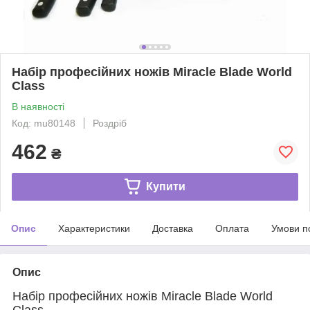
Набір професійних ножів Miracle Blade World
Class
В наявності
Код: mu80148
Роздріб
462
₴
Купити
Опис
Характеристики
Доставка
Оплата
Умови п
Опис
Набір професійних ножів Miracle Blade World
Class