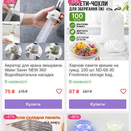
–57%
–53%
Аератор для крана змішувача
Харчові пакети кришки на
Water Saver NEW 360
гумці, 100 шт. ND-68-30
Водозберігальна насадка
Freshness storage bag,
Прозорі/Політиленові пакети
В наявності
В наявності
для їжі
75
87
₴
₴
175 ₴
187 ₴
Купити
Купити
–47%
–46%