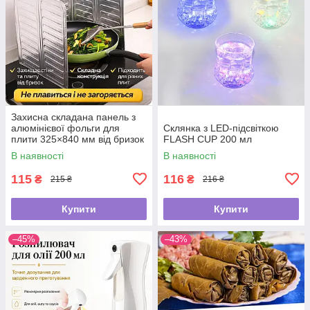
Захисна складана панель з
алюмінієвої фольги для
Склянка з LED-підсвіткою
плити 325×840 мм від бризок
FLASH CUP 200 мл
жиру
В наявності
В наявності
115
116
₴
₴
215 ₴
216 ₴
Купити
Купити
–45%
–43%