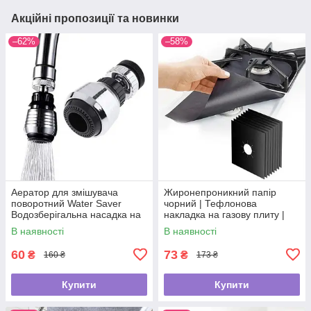
Акційні пропозиції та новинки
–62%
–58%
Аератор для змішувача
Жиронепроникний папір
поворотний Water Saver
чорний | Тефлонова
Водозберігальна насадка на
накладка на газову плиту |
кран
Захисний папір для плити
В наявності
В наявності
60
73
₴
₴
160 ₴
173 ₴
Купити
Купити