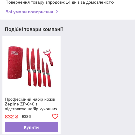
Повернення товару впродовж 14 днів за домовленістю
Всі умови повернення
Подібні товари компанії
Професійний набір ножів
Zepline ZP-046 з
підставкою набір кухонних
ножів 7 предметів
832
₴
932 ₴
Червоний
Купити