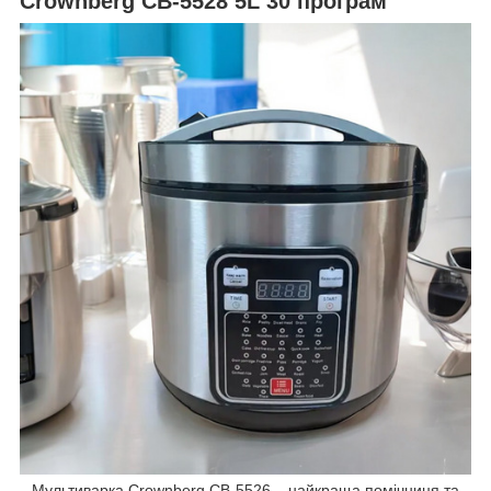
Crownberg СВ-5528 5L 30 програм
Мультиварка Crownberg СВ-5526 – найкраща помічниця та