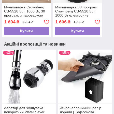
Мультиварка Crownberg
Мультиварка 30 програм
CB-5528 5 л, 1000 Вт, 30
Crownberg CB-5528 5 л
програм, з пароваркою
1000 Вт електронне
керування з дисплеєм і
1 604
1 606
₴
₴
1 704 ₴
1 706 ₴
функцією скороварки
Купити
Купити
Акційні пропозиції та новинки
–62%
–58%
Аератор для змішувача
Жиронепроникний папір
поворотний Water Saver
чорний | Тефлонова