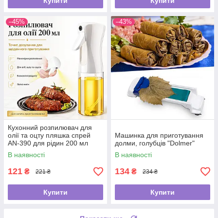
Купити
Купити
–45%
–43%
Кухонний розпилювач для
олії та оцту пляшка спрей
Машинка для приготування
AN-390 для рідин 200 мл
долми, голубців "Dolmer"
В наявності
В наявності
121
134
₴
₴
221 ₴
234 ₴
Купити
Купити