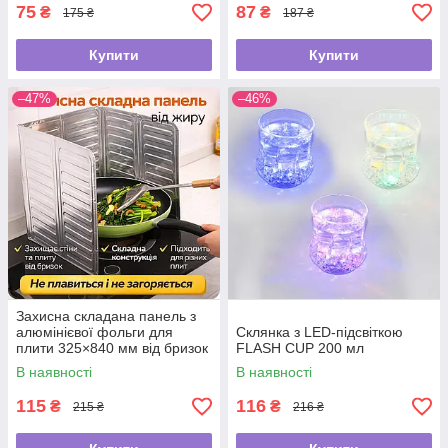
75
87
₴
₴
175 ₴
187 ₴
Купити
Купити
–47%
–46%
Захисна складана панель з
алюмінієвої фольги для
Склянка з LED-підсвіткою
плити 325×840 мм від бризок
FLASH CUP 200 мл
жиру
В наявності
В наявності
115
116
₴
₴
215 ₴
216 ₴