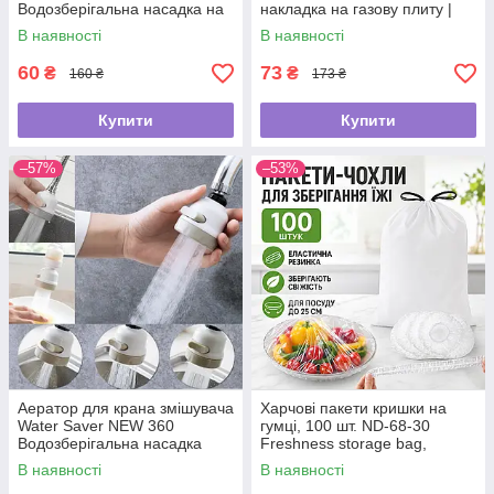
Водозберігальна насадка на
накладка на газову плиту |
кран
Захисний папір для плити
В наявності
В наявності
60
73
₴
₴
160 ₴
173 ₴
Купити
Купити
–57%
–53%
Аератор для крана змішувача
Харчові пакети кришки на
Water Saver NEW 360
гумці, 100 шт. ND-68-30
Водозберігальна насадка
Freshness storage bag,
Прозорі/Політиленові пакети
В наявності
В наявності
для їжі