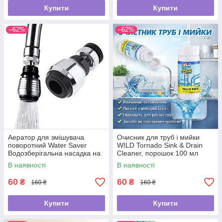
Купити
Купити
–62%
–62%
Аератор для змішувача
Очисник для труб і мийки
поворотний Water Saver
WILD Tornado Sink & Drain
Водозберігальна насадка на
Cleaner, порошок 100 мл
кран
В наявності
В наявності
60
60
₴
₴
160 ₴
160 ₴
Купити
Купити