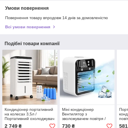
Умови повернення
Повернення товару впродовж 14 днів за домовленістю
Всі умови повернення
Подібні товари компанії
Кондиціонер портативний
Міні кондиціонер
Порт
на колесах 3,5л /
Вентилятор з
конд
Портативний охолоджувач
зволожувачем повітря /
пові
повітря 50Вт
Портативний настільний
конд
2 749
730
581
₴
₴
кондиціонер, охолоджувач
звол