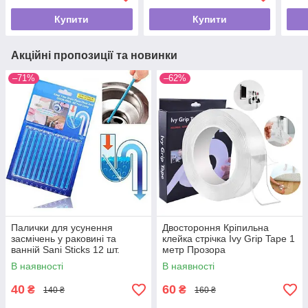
повітря 2 швидкості
Купити
Купити
Акційні пропозиції та новинки
–71%
–62%
Палички для усунення
Двостороння Кріпильна
засмічень у раковині та
клейка стрічка Ivy Grip Tape 1
ванній Sani Sticks 12 шт.
метр Прозора
В наявності
В наявності
40
60
₴
₴
140 ₴
160 ₴