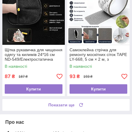
Щітка рукавичка для чищення
Самоклейна стрічка для
одягу та килимів 24*16 см
ремонту москітних сіток TAPE
ND-549/Електростатична
LY-668, 5 см × 2 м, з
рукавичка від шерсті
фібергласу
В наявності
В наявності
87
93
₴
₴
187 ₴
193 ₴
Купити
Купити
Показати ще
Про нас