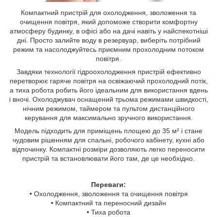
Компактний пристрій для охолодження, зволоження та
очищення повітря, який допоможе створити комфортну
атмосферу будинку, в офісі або на дачі навіть у найспекотніші
дні. Просто залийте воду в резервуар, виберіть потрібний
режим та насолоджуйтесь приємним прохолодним потоком
повітря.
Завдяки технології гідроохолодження пристрій ефективно
перетворює гаряче повітря на освіжаючий прохолодний потік,
а тиха робота робить його ідеальним для використання вдень
і вночі. Охолоджувач оснащений трьома режимами швидкості,
нічним режимом, таймером та пультом дистанційного
керування для максимально зручного використання.
Модель підходить для приміщень площею до 35 м² і стане
чудовим рішенням для спальні, робочого кабінету, кухні або
відпочинку. Компактні розміри дозволяють легко переносити
пристрій та встановлювати його там, де це необхідно.
Переваги:
• Охолодження, зволоження та очищення повітря
• Компактний та переносний дизайн
• Тиха робота