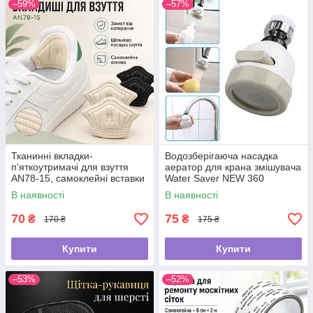
–59%
–57%
Тканинні вкладки-
Водозберігаюча насадка
п'яткоутримачі для взуття
аератор для крана змішувача
AN78-15, самоклейні вставки
Water Saver NEW 360
від натирання та мозолів, для
В наявності
В наявності
зменшення розміру взуття
70
75
₴
₴
170 ₴
175 ₴
Купити
Купити
–53%
–52%