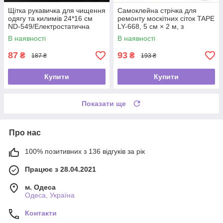
Щітка рукавичка для чищення
Самоклейна стрічка для
одягу та килимів 24*16 см
ремонту москітних сіток TAPE
ND-549/Електростатична
LY-668, 5 см × 2 м, з
рукавичка від шерсті
фібергласу
В наявності
В наявності
87
93
₴
₴
187 ₴
193 ₴
Купити
Купити
Показати ще
Про нас
100% позитивних з 136 відгуків за рік
Працює з 28.04.2021
м. Одеса
Одеса, Україна
Контакти