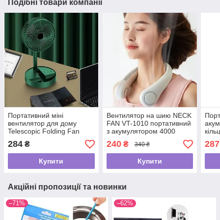
Подібні товари компанії
Портативний міні
Вентилятор на шию NECK
Порт
вентилятор для дому
FAN VT-1010 портативний
акум
Telescopic Folding Fan
з акумулятором 4000
кіль
Складаний настільний
мА·год + 3 режими
Sile
284
240
287
₴
₴
340 ₴
вентилятор із USB
обдування 5 Вт
режи
зарядкою
Купити
Купити
Акційні пропозиції та новинки
–71%
–62%