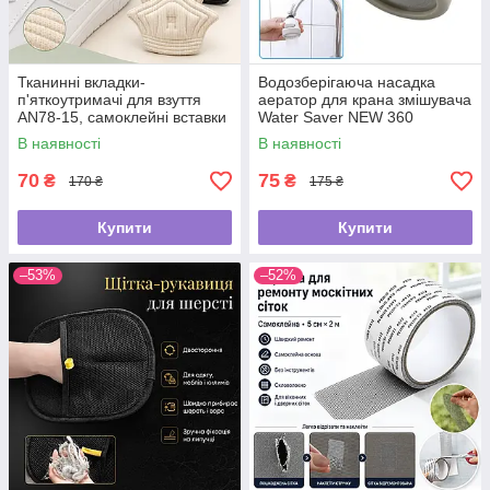
Тканинні вкладки-
Водозберігаюча насадка
п'яткоутримачі для взуття
аератор для крана змішувача
AN78-15, самоклейні вставки
Water Saver NEW 360
від натирання та мозолів, для
В наявності
В наявності
зменшення розміру взуття
70
75
₴
₴
170 ₴
175 ₴
Купити
Купити
–53%
–52%