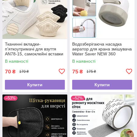
Тканинні вкладки-
Водозберігаюча насадка
п'яткоутримачі для взуття
аератор для крана змішувача
AN78-15, самоклейні вставки
Water Saver NEW 360
від натирання та мозолів, для
В наявності
В наявності
зменшення розміру взуття
70
75
₴
₴
170 ₴
175 ₴
Купити
Купити
–53%
–52%