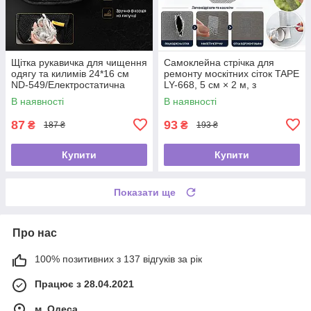
Щітка рукавичка для чищення
Самоклейна стрічка для
одягу та килимів 24*16 см
ремонту москітних сіток TAPE
ND-549/Електростатична
LY-668, 5 см × 2 м, з
рукавичка від шерсті
фібергласу
В наявності
В наявності
87
93
₴
₴
187 ₴
193 ₴
Купити
Купити
Показати ще
Про нас
100% позитивних з 137 відгуків за рік
Працює з 28.04.2021
м. Одеса