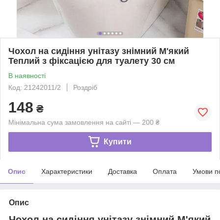
Чохол на сидіння унітазу знімний М'який
Теплий з фіксацією для туалету 30 см
В наявності
Код: 21242011/2
Роздріб
148
₴
Мінімальна сума замовлення на сайті — 200 ₴
Купити
Опис
Характеристики
Доставка
Оплата
Умови п
Опис
Чохол на сидіння унітазу знімний М'який