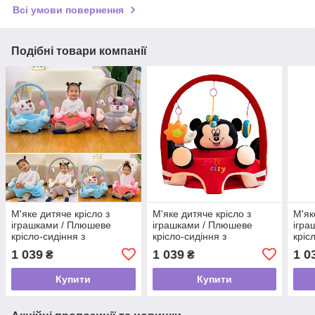
Всі умови повернення
Подібні товари компанії
М'яке дитяче крісло з
М'яке дитяче крісло з
М'як
іграшками / Плюшеве
іграшками / Плюшеве
ігра
крісло-сидіння з
крісло-сидіння з
кріс
бортиками для дітей
бортиками для дітей
борт
1 039
1 039
1 0
₴
₴
55х20х40см
55х20х40см Червоний
55х2
Купити
Купити