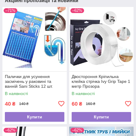
Акційні пропозиції та новинки
–71%
–62%
Палички для усунення
Двостороння Кріпильна
засмічень у раковині та
клейка стрічка Ivy Grip Tape 1
ванній Sani Sticks 12 шт.
метр Прозора
В наявності
В наявності
40
60
₴
₴
140 ₴
160 ₴
Купити
Купити
–62%
–62%