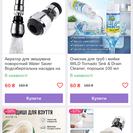
Аератор для змішувача
Очисник для труб і мийки
поворотний Water Saver
WILD Tornado Sink & Drain
Водозберігальна насадка на
Cleaner, порошок 100 мл
кран
В наявності
В наявності
60
60
₴
₴
160 ₴
160 ₴
Купити
Купити
–59%
–57%