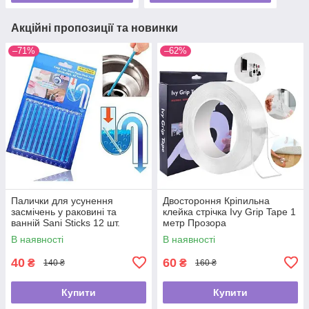
Акційні пропозиції та новинки
–71%
–62%
Палички для усунення
Двостороння Кріпильна
засмічень у раковині та
клейка стрічка Ivy Grip Tape 1
ванній Sani Sticks 12 шт.
метр Прозора
В наявності
В наявності
40
60
₴
₴
140 ₴
160 ₴
Купити
Купити