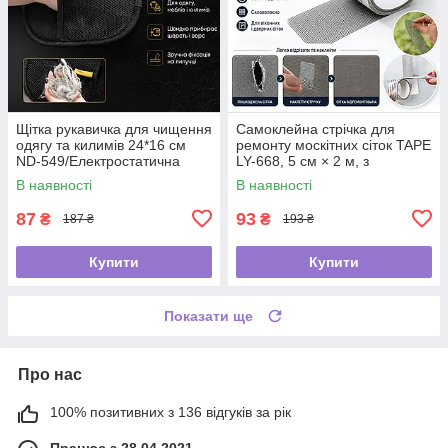
Щітка рукавичка для чищення
Самоклейна стрічка для
одягу та килимів 24*16 см
ремонту москітних сіток TAPE
ND-549/Електростатична
LY-668, 5 см × 2 м, з
рукавичка від шерсті
фібергласу
В наявності
В наявності
87
93
₴
₴
187 ₴
193 ₴
Купити
Купити
Показати ще
Про нас
100% позитивних з 136 відгуків за рік
Працює з 28.04.2021