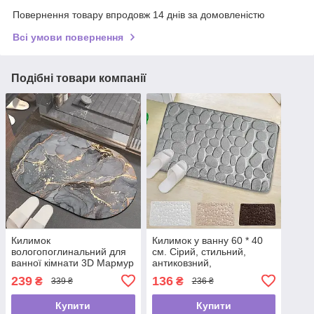
Повернення товару впродовж 14 днів за домовленістю
Всі умови повернення
Подібні товари компанії
Килимок
Килимок у ванну 60 * 40
вологопоглинальний для
см. Сірий, стильний,
ванної кімнати 3D Мармур
антиковзний,
50х80 см
водопоглинальний
239
136
₴
₴
339 ₴
236 ₴
Купити
Купити