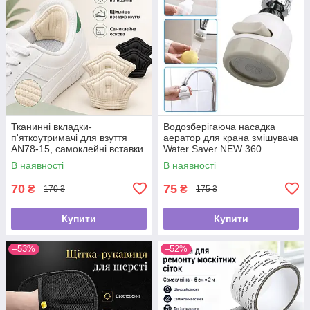
Тканинні вкладки-
Водозберігаюча насадка
п'яткоутримачі для взуття
аератор для крана змішувача
AN78-15, самоклейні вставки
Water Saver NEW 360
від натирання та мозолів, для
В наявності
В наявності
зменшення розміру взуття
70
75
₴
₴
170 ₴
175 ₴
Купити
Купити
–53%
–52%