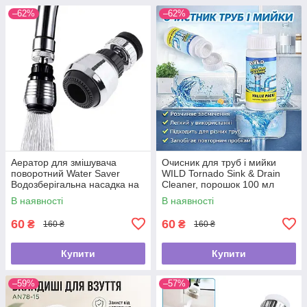
–62%
–62%
Аератор для змішувача
Очисник для труб і мийки
поворотний Water Saver
WILD Tornado Sink & Drain
Водозберігальна насадка на
Cleaner, порошок 100 мл
кран
В наявності
В наявності
60
60
₴
₴
160 ₴
160 ₴
Купити
Купити
–59%
–57%