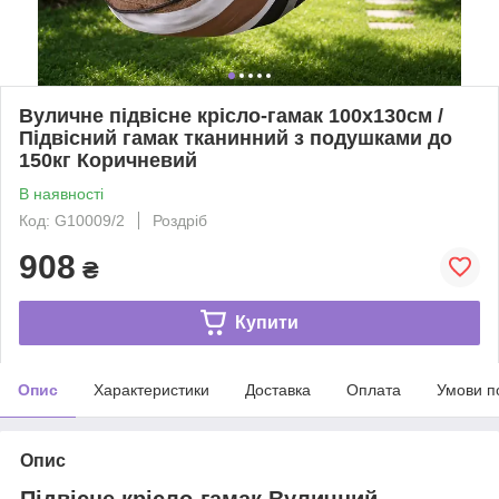
Вуличне підвісне крісло-гамак 100x130см /
Підвісний гамак тканинний з подушками до
150кг Коричневий
В наявності
Код: G10009/2
Роздріб
908
₴
Купити
Опис
Характеристики
Доставка
Оплата
Умови п
Опис
Підвісне крісло-гамак Вуличний