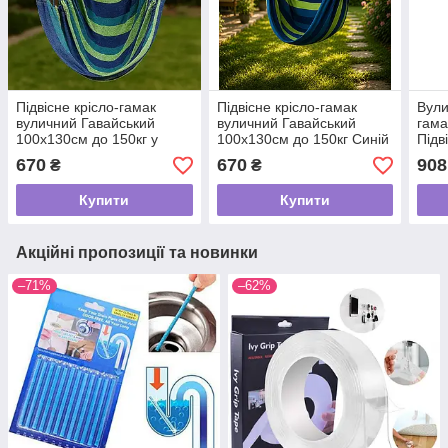
Підвісне крісло-гамак
Підвісне крісло-гамак
Вули
вуличний Гавайський
вуличний Гавайський
гама
100x130см до 150кг у
100x130см до 150кг Синій
Підв
смужку
у смужку
з по
670
670
908
₴
₴
Сині
Купити
Купити
Акційні пропозиції та новинки
–71%
–62%