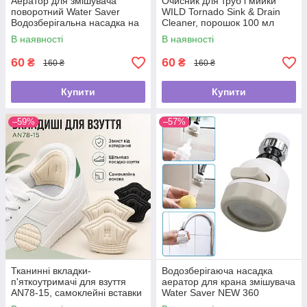
Аератор для змішувача
Очисник для труб і мийки
поворотний Water Saver
WILD Tornado Sink & Drain
Водозберігальна насадка на
Cleaner, порошок 100 мл
кран
В наявності
В наявності
60
60
₴
₴
160 ₴
160 ₴
Купити
Купити
–59%
–57%
Тканинні вкладки-
Водозберігаюча насадка
п'яткоутримачі для взуття
аератор для крана змішувача
AN78-15, самоклейні вставки
Water Saver NEW 360
від натирання та мозолів, для