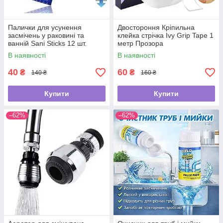
Палички для усунення
Двостороння Кріпильна
засмічень у раковині та
клейка стрічка Ivy Grip Tape 1
ванній Sani Sticks 12 шт.
метр Прозора
В наявності
В наявності
40
60
₴
₴
140 ₴
160 ₴
Купити
Купити
–62%
–62%