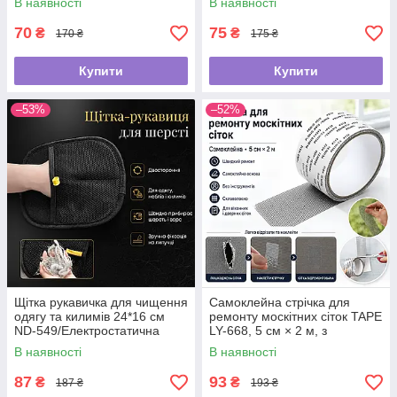
В наявності
В наявності
зменшення розміру взуття
70
75
₴
₴
170 ₴
175 ₴
Купити
Купити
–53%
–52%
Щітка рукавичка для чищення
Самоклейна стрічка для
одягу та килимів 24*16 см
ремонту москітних сіток TAPE
ND-549/Електростатична
LY-668, 5 см × 2 м, з
рукавичка від шерсті
фібергласу
В наявності
В наявності
87
93
₴
₴
187 ₴
193 ₴