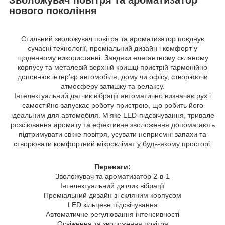
нового покоління
Стильний зволожувач повітря та ароматизатор поєднує
сучасні технології, преміальний дизайн і комфорт у
щоденному використанні. Завдяки елегантному скляному
корпусу та металевій верхній кришці пристрій гармонійно
доповнює інтер’єр автомобіля, дому чи офісу, створюючи
атмосферу затишку та релаксу.
Інтелектуальний датчик вібрації автоматично визначає рух і
самостійно запускає роботу пристрою, що робить його
ідеальним для автомобіля. М’яке LED-підсвічування, тривале
розсіювання аромату та ефективне зволоження допомагають
підтримувати свіже повітря, усувати неприємні запахи та
створювати комфортний мікроклімат у будь-якому просторі.
Переваги:
Зволожувач та ароматизатор 2-в-1
Інтелектуальний датчик вібрації
Преміальний дизайн зі скляним корпусом
LED кільцеве підсвічування
Автоматичне регулювання інтенсивності
Освіження та зволоження повітря