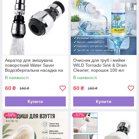
Аератор для змішувача
Очисник для труб і мийки
поворотний Water Saver
WILD Tornado Sink & Drain
Водозберігальна насадка на
Cleaner, порошок 100 мл
кран
В наявності
В наявності
60
60
₴
₴
160 ₴
160 ₴
Купити
Купити
–59%
–57%