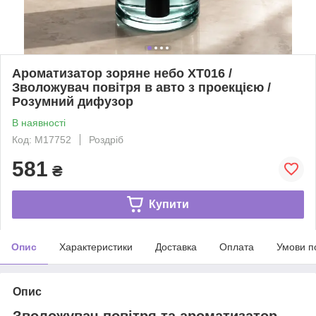
Ароматизатор зоряне небо XT016 /
Зволожувач повітря в авто з проекцією /
Розумний дифузор
В наявності
Код: M17752
Роздріб
581
₴
Купити
Опис
Характеристики
Доставка
Оплата
Умови п
Опис
Зволожувач повітря та ароматизатор