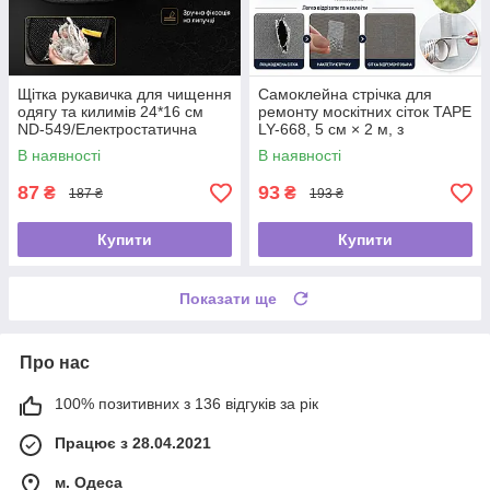
Щітка рукавичка для чищення
Самоклейна стрічка для
одягу та килимів 24*16 см
ремонту москітних сіток TAPE
ND-549/Електростатична
LY-668, 5 см × 2 м, з
рукавичка від шерсті
фібергласу
В наявності
В наявності
87
93
₴
₴
187 ₴
193 ₴
Купити
Купити
Показати ще
Про нас
100% позитивних з 136 відгуків за рік
Працює з 28.04.2021
м. Одеса