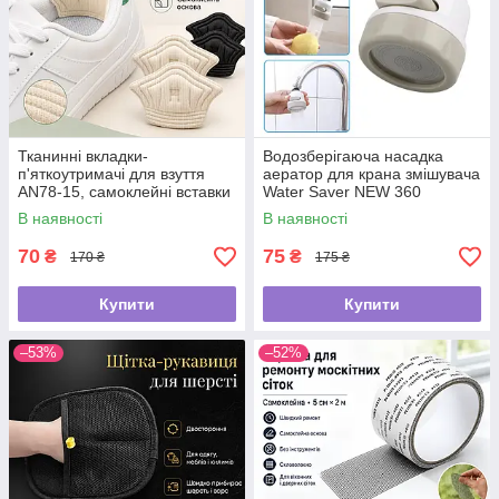
Тканинні вкладки-
Водозберігаюча насадка
п'яткоутримачі для взуття
аератор для крана змішувача
AN78-15, самоклейні вставки
Water Saver NEW 360
від натирання та мозолів, для
В наявності
В наявності
зменшення розміру взуття
70
75
₴
₴
170 ₴
175 ₴
Купити
Купити
–53%
–52%