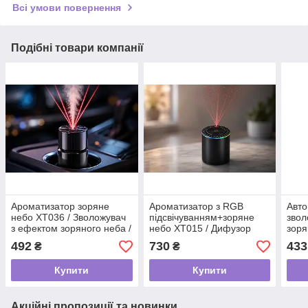
Всі умови повернення
Подібні товари компанії
Ароматизатор зоряне
Ароматизатор з RGB
Авто
небо XT036 / Зволожувач
підсвічуванням+зоряне
звол
з ефектом зоряного неба /
небо XT015 / Дифузор
зоря
Ароматизатор
смарт / Ароматизатор для
авто
492
730
433
₴
₴
автомобільний
авто, будинки, офісу
аром
Купити
Купити
Акційні пропозиції та новинки