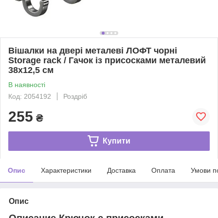
Вішалки на двері металеві ЛОФТ чорні
Storage rack / Гачок із присосками металевий
38х12,5 см
В наявності
Код: 2054192
Роздріб
255
₴
Купити
Опис
Характеристики
Доставка
Оплата
Умови п
Опис
Описание Крючок с присосками