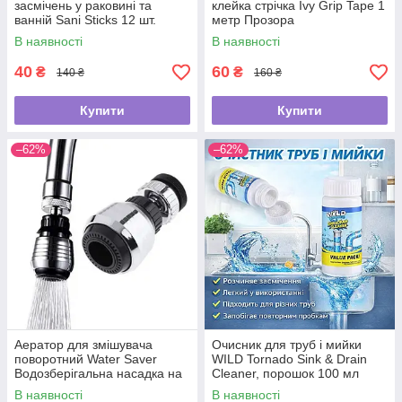
засмічень у раковині та
клейка стрічка Ivy Grip Tape 1
ванній Sani Sticks 12 шт.
метр Прозора
В наявності
В наявності
40
60
₴
₴
140 ₴
160 ₴
Купити
Купити
–62%
–62%
Аератор для змішувача
Очисник для труб і мийки
поворотний Water Saver
WILD Tornado Sink & Drain
Водозберігальна насадка на
Cleaner, порошок 100 мл
кран
В наявності
В наявності