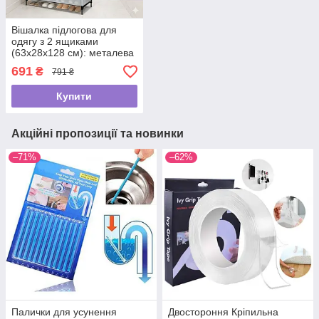
Вішалка підлогова для
одягу з 2 ящиками
(63х28х128 см): металева
стійка-гардероб із бічними
691
₴
791 ₴
гачками, Чорна
Купити
Акційні пропозиції та новинки
–71%
–62%
Палички для усунення
Двостороння Кріпильна