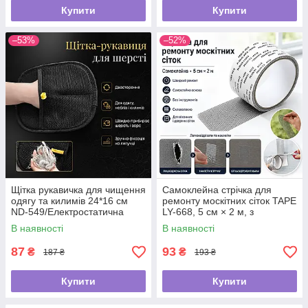
Купити
Купити
–53%
–52%
Щітка рукавичка для чищення
Самоклейна стрічка для
одягу та килимів 24*16 см
ремонту москітних сіток TAPE
ND-549/Електростатична
LY-668, 5 см × 2 м, з
рукавичка від шерсті
фібергласу
В наявності
В наявності
87
93
₴
₴
187 ₴
193 ₴
Купити
Купити