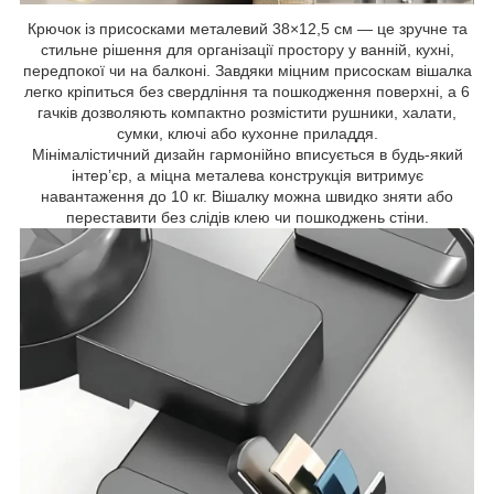
Крючок із присосками металевий 38×12,5 см — це зручне та
стильне рішення для організації простору у ванній, кухні,
передпокої чи на балконі. Завдяки міцним присоскам вішалка
легко кріпиться без свердління та пошкодження поверхні, а 6
гачків дозволяють компактно розмістити рушники, халати,
сумки, ключі або кухонне приладдя.
Мінімалістичний дизайн гармонійно вписується в будь-який
інтер’єр, а міцна металева конструкція витримує
навантаження до 10 кг. Вішалку можна швидко зняти або
переставити без слідів клею чи пошкоджень стіни.