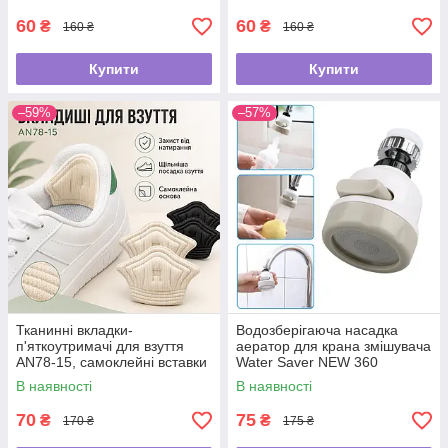
60
60
₴
₴
160 ₴
160 ₴
Купити
Купити
–59%
–57%
Тканинні вкладки-
Водозберігаюча насадка
п'яткоутримачі для взуття
аератор для крана змішувача
AN78-15, самоклейні вставки
Water Saver NEW 360
від натирання та мозолів, для
В наявності
В наявності
зменшення розміру взуття
70
75
₴
₴
170 ₴
175 ₴