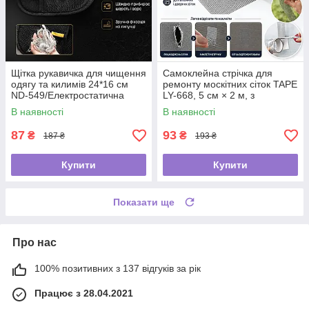
Щітка рукавичка для чищення
Самоклейна стрічка для
одягу та килимів 24*16 см
ремонту москітних сіток TAPE
ND-549/Електростатична
LY-668, 5 см × 2 м, з
рукавичка від шерсті
фібергласу
В наявності
В наявності
87
93
₴
₴
187 ₴
193 ₴
Купити
Купити
Показати ще
Про нас
100% позитивних з 137 відгуків за рік
Працює з 28.04.2021