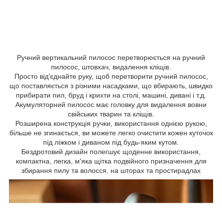
Ручний вертикальний пилосос перетворюється на ручний
пилосос, штовхач, видалення кліщів.
Просто від'єднайте руку, щоб перетворити ручний пилосос,
що поставляється з різними насадками, що вбирають, швидко
прибирати пил, бруд і крихти на столі, машині, дивані і т.д.
Акумуляторний пилосос має головку для видалення вовни
свійських тварин та кліщів.
Розширена конструкція ручки, використання однією рукою,
більше не згинається, ви можете легко очистити кожен куточок
під ліжком і диваном під будь-яким кутом.
Бездротовий дизайн полегшує щоденне використання,
компактна, легка, м'яка щітка подвійного призначення для
збирання пилу та волосся. на шторах та простирадлах