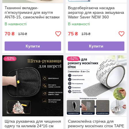
Тканинні вкладки-
Водозберігаюча насадка
п'яткоутримачі для взуття
аератор для крана змішувача
AN78-15, самоклейні вставки
Water Saver NEW 360
від натирання та мозолів, для
В наявності
В наявності
зменшення розміру взуття
70
75
₴
₴
170 ₴
175 ₴
Купити
Купити
–53%
–52%
Щітка рукавичка для чищення
Самоклейна стрічка для
одягу та килимів 24*16 см
ремонту москітних сіток TAPE