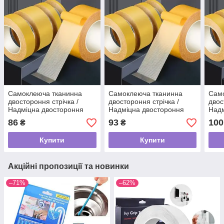
Самоклеюча тканинна
Самоклеюча тканинна
Сам
двостороння стрічка /
двостороння стрічка /
двос
Надміцна двостороння
Надміцна двостороння
Надм
стрічка-скотч / Скотч
стрічка-скотч / Скотч
стрі
86
93
100
₴
₴
сильної фіксації 1см*5м
сильної фіксації 2см*5м
силь
AND 340
AND 341
AND
Купити
Купити
Акційні пропозиції та новинки
–71%
–62%