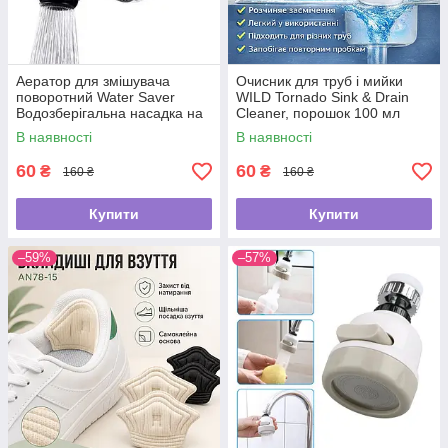
Аератор для змішувача
Очисник для труб і мийки
поворотний Water Saver
WILD Tornado Sink & Drain
Водозберігальна насадка на
Cleaner, порошок 100 мл
кран
В наявності
В наявності
60
60
₴
₴
160 ₴
160 ₴
Купити
Купити
–59%
–57%