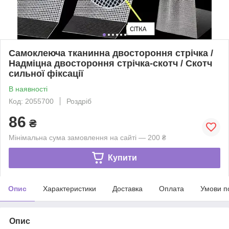
Самоклеюча тканинна двостороння стрічка /
Надміцна двостороння стрічка-скотч / Скотч
сильної фіксації
В наявності
Код: 2055700
Роздріб
86
₴
Мінімальна сума замовлення на сайті — 200 ₴
Купити
Опис
Характеристики
Доставка
Оплата
Умови п
Опис