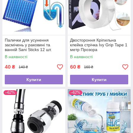
Палички для усунення
Двостороння Кріпильна
засмічень у раковині та
клейка стрічка Ivy Grip Tape 1
ванній Sani Sticks 12 шт.
метр Прозора
В наявності
В наявності
40
60
₴
₴
140 ₴
160 ₴
Купити
Купити
–62%
–62%