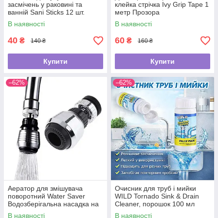
засмічень у раковині та
клейка стрічка Ivy Grip Tape 1
ванній Sani Sticks 12 шт.
метр Прозора
В наявності
В наявності
40
60
₴
₴
140 ₴
160 ₴
Купити
Купити
–62%
–62%
Аератор для змішувача
Очисник для труб і мийки
поворотний Water Saver
WILD Tornado Sink & Drain
Водозберігальна насадка на
Cleaner, порошок 100 мл
кран
В наявності
В наявності