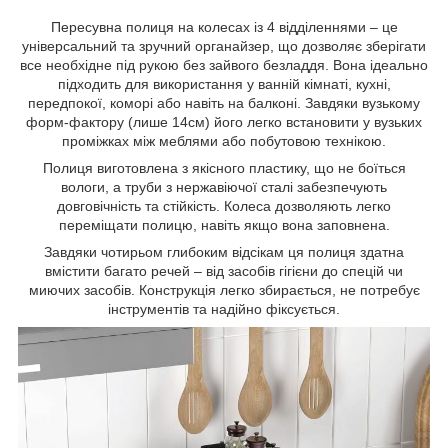
Пересувна полиця на колесах із 4 відділеннями – це
універсальний та зручний органайзер, що дозволяє зберігати
все необхідне під рукою без зайвого безладдя. Вона ідеально
підходить для використання у ванній кімнаті, кухні,
передпокої, коморі або навіть на балконі. Завдяки вузькому
форм-фактору (лише 14см) його легко встановити у вузьких
проміжках між меблями або побутовою технікою.
Полиця виготовлена ​​з якісного пластику, що не боїться
вологи, а труби з нержавіючої сталі забезпечують
довговічність та стійкість. Колеса дозволяють легко
переміщати полицю, навіть якщо вона заповнена.
Завдяки чотирьом глибоким відсікам ця полиця здатна
вмістити багато речей – від засобів гігієни до спецій чи
миючих засобів. Конструкція легко збирається, не потребує
інструментів та надійно фіксується.