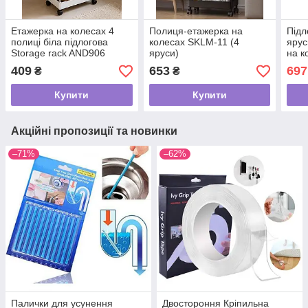
Етажерка на колесах 4
Полиця-етажерка на
Підл
полиці біла підлогова
колесах SKLM-11 (4
ярус
Storage rack AND906
яруси)
на к
104х
409
653
697
₴
₴
Купити
Купити
Акційні пропозиції та новинки
–71%
–62%
Палички для усунення
Двостороння Кріпильна