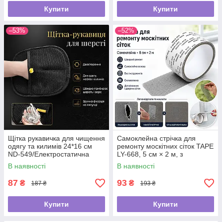
Купити
Купити
–53%
–52%
Щітка рукавичка для чищення
Самоклейна стрічка для
одягу та килимів 24*16 см
ремонту москітних сіток TAPE
ND-549/Електростатична
LY-668, 5 см × 2 м, з
рукавичка від шерсті
фібергласу
В наявності
В наявності
87
93
₴
₴
187 ₴
193 ₴
Купити
Купити