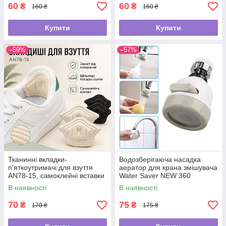
60
60
₴
₴
160 ₴
160 ₴
Купити
Купити
–59%
–57%
Тканинні вкладки-
Водозберігаюча насадка
п'яткоутримачі для взуття
аератор для крана змішувача
AN78-15, самоклейні вставки
Water Saver NEW 360
від натирання та мозолів, для
В наявності
В наявності
зменшення розміру взуття
70
75
₴
₴
170 ₴
175 ₴