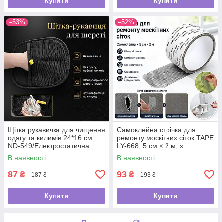
Купити
Купити
–53%
–52%
Щітка рукавичка для чищення
Самоклейна стрічка для
одягу та килимів 24*16 см
ремонту москітних сіток TAPE
ND-549/Електростатична
LY-668, 5 см × 2 м, з
рукавичка від шерсті
фібергласу
В наявності
В наявності
87
93
₴
₴
187 ₴
193 ₴
Купити
Купити