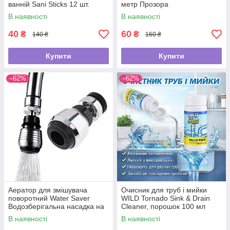
ванній Sani Sticks 12 шт.
метр Прозора
В наявності
В наявності
40
60
₴
₴
140 ₴
160 ₴
Купити
Купити
–62%
–62%
Аератор для змішувача
Очисник для труб і мийки
поворотний Water Saver
WILD Tornado Sink & Drain
Водозберігальна насадка на
Cleaner, порошок 100 мл
кран
В наявності
В наявності