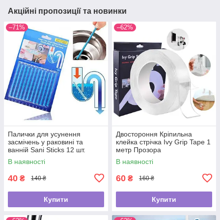
Акційні пропозиції та новинки
–71%
–62%
Палички для усунення
Двостороння Кріпильна
засмічень у раковині та
клейка стрічка Ivy Grip Tape 1
ванній Sani Sticks 12 шт.
метр Прозора
В наявності
В наявності
40
60
₴
₴
140 ₴
160 ₴
Купити
Купити