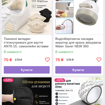
Тканинні вкладки-
Водозберігаюча насадка
п'яткоутримачі для взуття
аератор для крана змішувача
AN78-15, самоклейні вставки
Water Saver NEW 360
від натирання та мозолів, для
В наявності
В наявності
зменшення розміру взуття
70
75
₴
₴
170 ₴
175 ₴
Купити
Купити
–53%
–52%