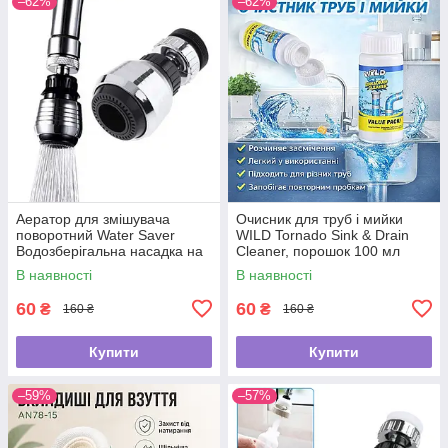
–62%
–62%
Аератор для змішувача
Очисник для труб і мийки
поворотний Water Saver
WILD Tornado Sink & Drain
Водозберігальна насадка на
Cleaner, порошок 100 мл
кран
В наявності
В наявності
60
60
₴
₴
160 ₴
160 ₴
Купити
Купити
–59%
–57%