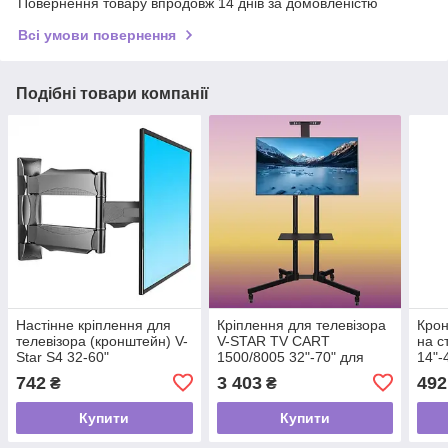
Повернення товару впродовж 14 днів за домовленістю
Всі умови повернення
Подібні товари компанії
Настінне кріплення для
Кріплення для телевізора
Крон
телевізора (кронштейн) V-
V-STAR TV CART
на с
Star S4 32-60"
1500/8005 32"-70" для
14"-
плазми до 27 кг
теле
742
3 403
492
₴
₴
Blac
Купити
Купити