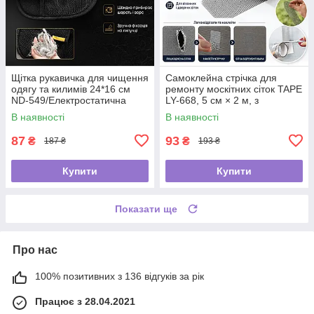
Щітка рукавичка для чищення
Самоклейна стрічка для
одягу та килимів 24*16 см
ремонту москітних сіток TAPE
ND-549/Електростатична
LY-668, 5 см × 2 м, з
рукавичка від шерсті
фібергласу
В наявності
В наявності
87
93
₴
₴
187 ₴
193 ₴
Купити
Купити
Показати ще
Про нас
100% позитивних з 136 відгуків за рік
Працює з 28.04.2021