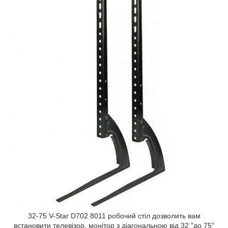
32-75 V-Star D702 8011 робочий стіл дозволить вам
встановити телевізор, монітор з діагональною від 32 "до 75"