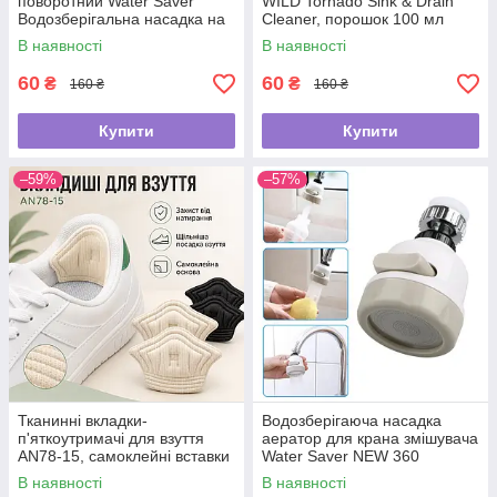
поворотний Water Saver
WILD Tornado Sink & Drain
Водозберігальна насадка на
Cleaner, порошок 100 мл
кран
В наявності
В наявності
60
60
₴
₴
160 ₴
160 ₴
Купити
Купити
–59%
–57%
Тканинні вкладки-
Водозберігаюча насадка
п'яткоутримачі для взуття
аератор для крана змішувача
AN78-15, самоклейні вставки
Water Saver NEW 360
від натирання та мозолів, для
В наявності
В наявності
зменшення розміру взуття