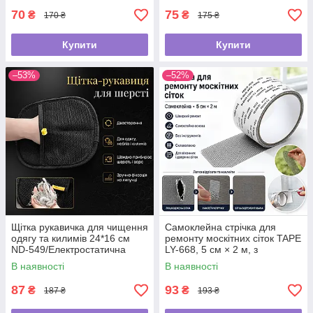
70
75
₴
₴
170 ₴
175 ₴
Купити
Купити
–53%
–52%
Щітка рукавичка для чищення
Самоклейна стрічка для
одягу та килимів 24*16 см
ремонту москітних сіток TAPE
ND-549/Електростатична
LY-668, 5 см × 2 м, з
рукавичка від шерсті
фібергласу
В наявності
В наявності
87
93
₴
₴
187 ₴
193 ₴