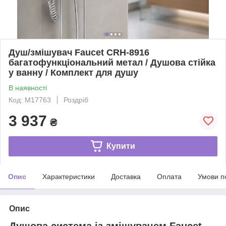
Душ/змішувач Faucet CRH-8916
багатофункціональний метал / Душова стійка
у ванну / Комплект для душу
В наявності
Код: M17763
Роздріб
3 937
₴
Купити
Опис
Характеристики
Доставка
Оплата
Умови п
Опис
Душова система із змішувачем Faucet