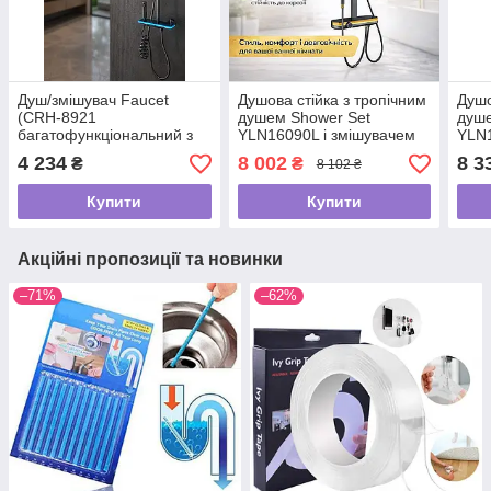
Душ/змішувач Faucet
Душова стійка з тропічним
Душо
(CRH-8921
душем Shower Set
душе
багатофункціональний з
YLN16090L і змішувачем
YLN1
LED
для ванної кімнати AND,
ванн
4 234
8 002
8 3
₴
₴
8 102 ₴
ГІДРОЕНЕРГЕТИКОЮ
золотий
метал / Душова система з
Купити
Купити
верхнім та ручним душем
/
Акційні пропозиції та новинки
–71%
–62%