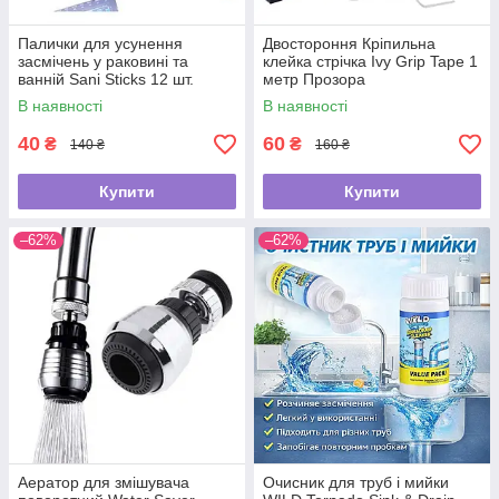
Палички для усунення
Двостороння Кріпильна
засмічень у раковині та
клейка стрічка Ivy Grip Tape 1
ванній Sani Sticks 12 шт.
метр Прозора
В наявності
В наявності
40
60
₴
₴
140 ₴
160 ₴
Купити
Купити
–62%
–62%
Аератор для змішувача
Очисник для труб і мийки